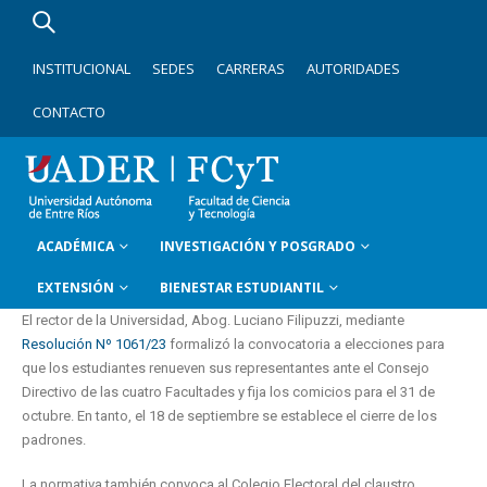
INSTITUCIONAL
SEDES
CARRERAS
AUTORIDADES
CONTACTO
ACADÉMICA
INVESTIGACIÓN Y POSGRADO
EXTENSIÓN
BIENESTAR ESTUDIANTIL
El rector de la Universidad, Abog. Luciano Filipuzzi, mediante
Resolución Nº 1061/23
formalizó la convocatoria a elecciones para
que los estudiantes renueven sus representantes ante el Consejo
Directivo de las cuatro Facultades y fija los comicios para el 31 de
octubre. En tanto, el 18 de septiembre se establece el cierre de los
padrones.
La normativa también convoca al Colegio Electoral del claustro