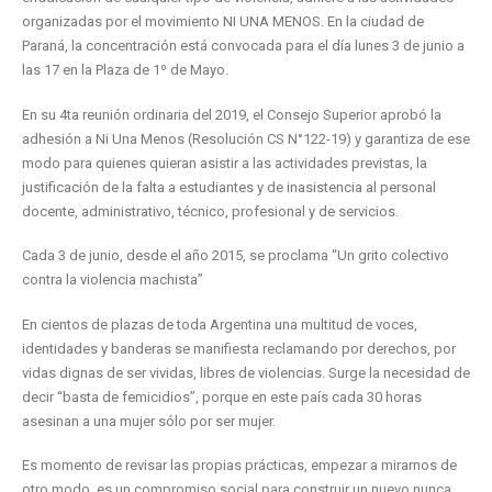
organizadas por el movimiento NI UNA MENOS. En la ciudad de
Paraná, la concentración está convocada para el día lunes 3 de junio a
las 17 en la Plaza de 1º de Mayo.
En su 4ta reunión ordinaria del 2019, el Consejo Superior aprobó la
adhesión a Ni Una Menos (Resolución CS N°122-19) y garantiza de ese
modo para quienes quieran asistir a las actividades previstas, la
justificación de la falta a estudiantes y de inasistencia al personal
docente, administrativo, técnico, profesional y de servicios.
Cada 3 de junio, desde el año 2015, se proclama “Un grito colectivo
contra la violencia machista”
En cientos de plazas de toda Argentina una multitud de voces,
identidades y banderas se manifiesta reclamando por derechos, por
vidas dignas de ser vividas, libres de violencias. Surge la necesidad de
decir “basta de femicidios”, porque en este país cada 30 horas
asesinan a una mujer sólo por ser mujer.
Es momento de revisar las propias prácticas, empezar a mirarnos de
otro modo, es un compromiso social para construir un nuevo nunca