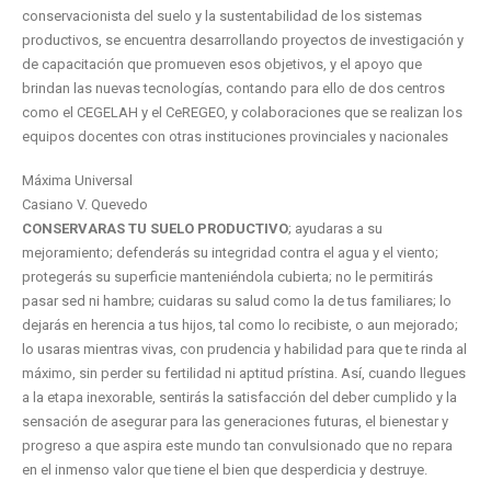
conservacionista del suelo y la sustentabilidad de los sistemas
productivos, se encuentra desarrollando proyectos de investigación y
de capacitación que promueven esos objetivos, y el apoyo que
brindan las nuevas tecnologías, contando para ello de dos centros
como el CEGELAH y el CeREGEO, y colaboraciones que se realizan los
equipos docentes con otras instituciones provinciales y nacionales
Máxima Universal
Casiano V. Quevedo
CONSERVARAS TU SUELO PRODUCTIVO
; ayudaras a su
mejoramiento; defenderás su integridad contra el agua y el viento;
protegerás su superficie manteniéndola cubierta; no le permitirás
pasar sed ni hambre; cuidaras su salud como la de tus familiares; lo
dejarás en herencia a tus hijos, tal como lo recibiste, o aun mejorado;
lo usaras mientras vivas, con prudencia y habilidad para que te rinda al
máximo, sin perder su fertilidad ni aptitud prístina. Así, cuando llegues
a la etapa inexorable, sentirás la satisfacción del deber cumplido y la
sensación de asegurar para las generaciones futuras, el bienestar y
progreso a que aspira este mundo tan convulsionado que no repara
en el inmenso valor que tiene el bien que desperdicia y destruye.