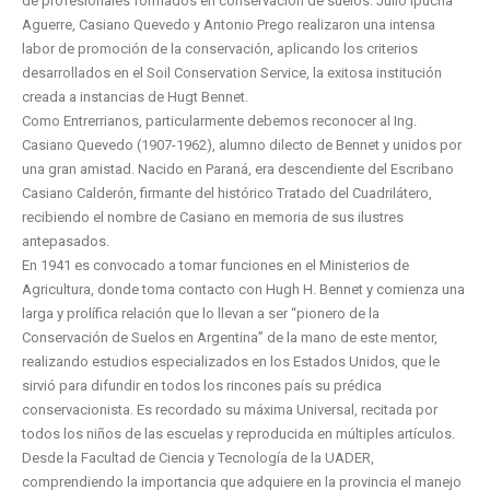
de profesionales formados en conservación de suelos. Julio Ipucha
Aguerre, Casiano Quevedo y Antonio Prego realizaron una intensa
labor de promoción de la conservación, aplicando los criterios
desarrollados en el Soil Conservation Service, la exitosa institución
creada a instancias de Hugt Bennet.
Como Entrerrianos, particularmente debemos reconocer al Ing.
Casiano Quevedo (1907-1962), alumno dilecto de Bennet y unidos por
una gran amistad. Nacido en Paraná, era descendiente del Escribano
Casiano Calderón, firmante del histórico Tratado del Cuadrilátero,
recibiendo el nombre de Casiano en memoria de sus ilustres
antepasados.
En 1941 es convocado a tomar funciones en el Ministerios de
Agricultura, donde toma contacto con Hugh H. Bennet y comienza una
larga y prolífica relación que lo llevan a ser “pionero de la
Conservación de Suelos en Argentina” de la mano de este mentor,
realizando estudios especializados en los Estados Unidos, que le
sirvió para difundir en todos los rincones país su prédica
conservacionista. Es recordado su máxima Universal, recitada por
todos los niños de las escuelas y reproducida en múltiples artículos.
Desde la Facultad de Ciencia y Tecnología de la UADER,
comprendiendo la importancia que adquiere en la provincia el manejo