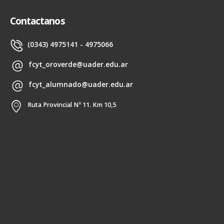
Contactanos
(0343) 4975141 - 4975066
fcyt_oroverde@uader.edu.ar
fcyt_alumnado@uader.edu.ar
Ruta Provincial Nº 11. Km 10,5