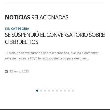
NOTICIAS
RELACIONADAS
TEGORÍA
SIN CAT
USPENDIÓ EL CONVERSATORIO SOBRE
ENCU
RDELITOS
SOCIA
GÉNE
o de conversatorios sobre ciberdelitos, que iba a comenzar
rnes en la FCyT, ha sido postergado para después...
El lunes 
lugar el p
nio, 2023
18 sep