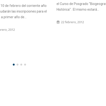
CURSO DE POSGR
so de Posgrado "Biogeografía
ca" . El mismo estará...
La Sede Diamante de la Facultad,
conjuntamente con el Centro de
ebrero, 2012
Investigaciones Científicas y
Transferencia de Tecnología a la
Producción...
10 febrero, 2014