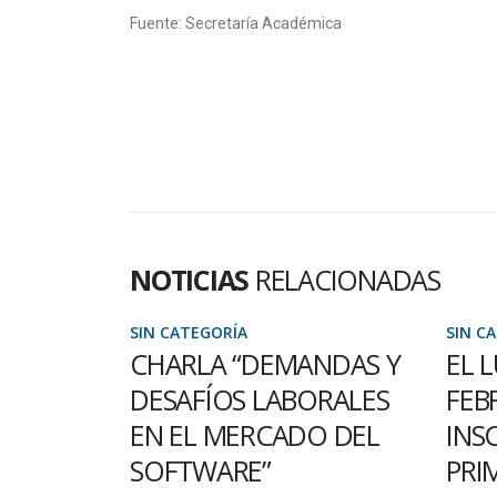
Fuente: Secretaría Académica
NOTICIAS
RELACIONADAS
SIN CATEGORÍA
SIN C
NDAS Y
EL LUNES 6 DE
CUR
ORALES
FEBRERO REABREN LAS
BIO
O DEL
INSCRIPCIONES PARA
HIS
PRIMER AÑO
Del 19 