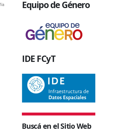
ADO
Equipo de Género
informa que se encuentran disponibles,
recibirán insc
los diplomas que se detallan a
convocatoria 
continuación....
desarrollarse..
1 febrero, 2019
24 octubre,
IDE FCyT
Buscá en el Sitio Web