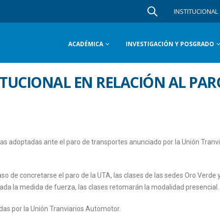
INSTITUCIONAL
ACADÉMICA
INVESTIGACIÓN Y POSGRADO
TUCIONAL EN RELACIÓN AL PAR
das adoptadas ante el paro de transportes anunciado por la Unión Tranvi
aso de concretarse el paro de la UTA, las clases de las sedes Oro Verde 
zada la medida de fuerza, las clases retomarán la modalidad presencial.
das por la Unión Tranviarios Automotor.