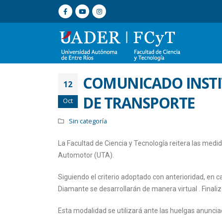
COMUNICADO INSTI
12
DE TRANSPORTE
Oct
Sin categoría
La Facultad de Ciencia y Tecnología reitera las medi
Automotor (UTA).
Siguiendo el criterio adoptado con anterioridad, en c
Diamante se desarrollarán de manera virtual . Finali
Esta modalidad se utilizará ante las huelgas anuncia