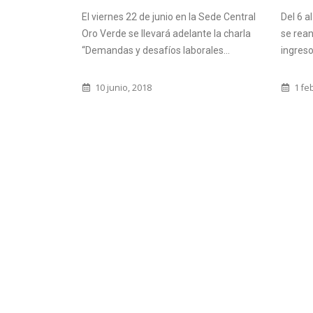
el Cur
a Sede Central
Del 6 al 10 de febrero del corriente año
Históri
te la charla
se reanudarán las inscripciones para el
ales...
ingreso a primer año de...
22 f
1 febrero, 2012