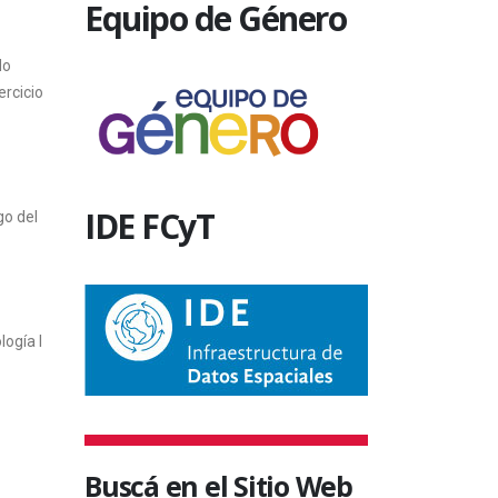
Equipo de Género
do
ercicio
IDE FCyT
go del
ogía I
Buscá en el Sitio Web