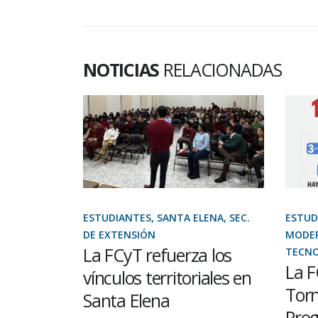
NOTICIAS
RELACIONADAS
GENERAL,
ESTUDIANTES, SANTA ELENA, SEC.
ESTUD
DE EXTENSIÓN
MODER
 el
La FCyT refuerza los
TECNO
La F
Jornada
vínculos territoriales en
Torn
nología
Santa Elena
Pro