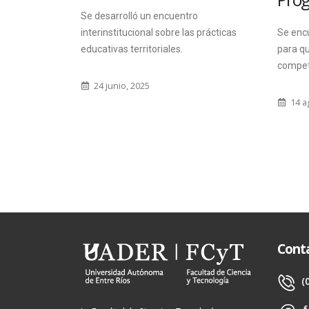
 dos salas
Se desarrolló un encuentro
interinstitucional sobre las prácticas
Se encu
educativas territoriales.
para qu
compet
24 junio, 2025
14 a
Cont
(