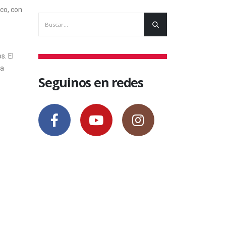
nco, con
s. El
za
Seguinos en redes