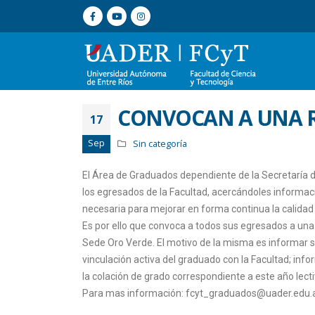
CONVOCAN A UNA R
17
Sep
Sin categoría
El Área de Graduados dependiente de la Secretaría 
los egresados de la Facultad, acercándoles informac
necesaria para mejorar en forma continua la calidad 
Es por ello que convoca a todos sus egresados a una
Sede Oro Verde. El motivo de la misma es informar s
vinculación activa del graduado con la Facultad; info
la colación de grado correspondiente a este año lecti
Para mas información: fcyt_graduados@uader.edu.