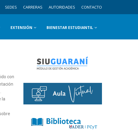
SEDES
CARRERAS
AUTORIDADES
CONTACTO
EXTENSIÓN
BIENESTAR ESTUDIANTIL
uido con
ntación
.
 la
 sobre