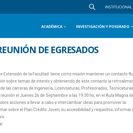
INSTITUCIONAL
ACADÉMICA
INVESTIGACIÓN Y POSGRADO
EUNIÓN DE EGRESADOS
de Extensión de la Facultad tiene como misión mantener un contacto fl
ión sobre temas de interés y obteniendo de este contacto la retroalime
de las carreras de Ingeniería, Licenciaturas, Profesorados, Tecnicaturas
 reunión el Jueves 26 de Septiembre a las 19:30 hs, en el Aula Magna de
obre acciones a llevar a cabo e intercambiar ideas para promover la
rmar sobre el Plan Crédito Joven, su accesibilidad y requisitos; informar
vo.
ar