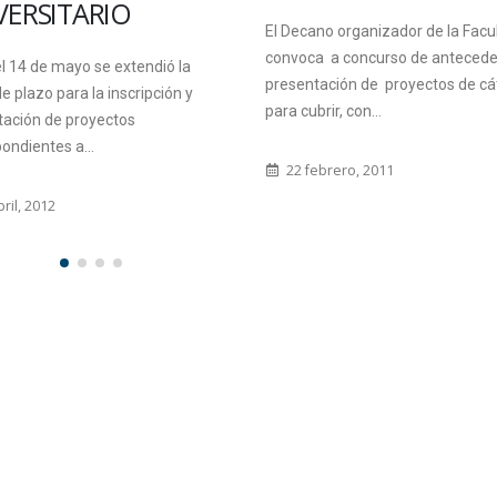
RIO
f
El Decano organizador de la Facultad
convoca a concurso de antecedentes y
se extendió la
presentación de proyectos de cátedra,
a inscripción y
para cubrir, con...
yectos
.
22 febrero, 2011