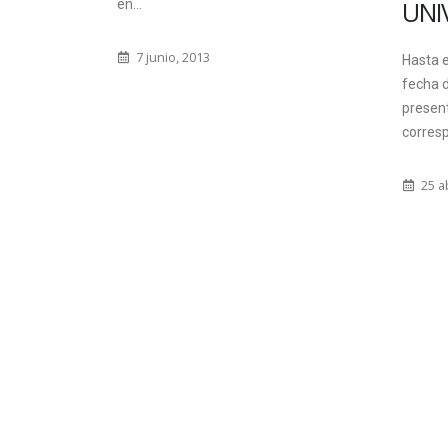
UNIVERSITA
en...
7 junio, 2013
Hasta el 14 de mayo 
fecha de plazo para l
presentación de pro
correspondientes a..
25 abril, 2012