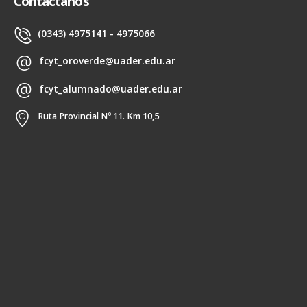
Contactanos
(0343) 4975141 - 4975066
fcyt_oroverde@uader.edu.ar
fcyt_alumnado@uader.edu.ar
Ruta Provincial Nº 11. Km 10,5