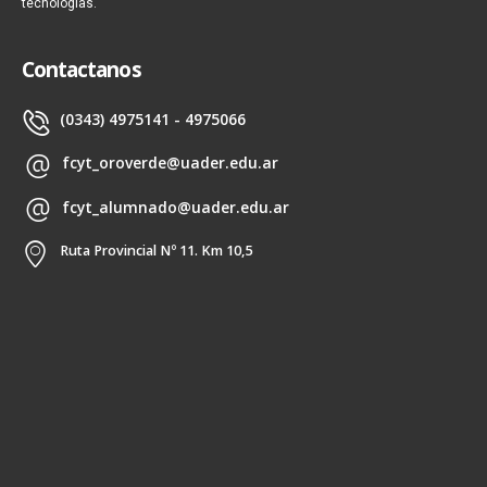
tecnologías.
Contactanos
(0343) 4975141 - 4975066
fcyt_oroverde@uader.edu.ar
fcyt_alumnado@uader.edu.ar
Ruta Provincial Nº 11. Km 10,5