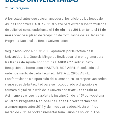
Sin categoría
A los estudiantes que quieran acceder al beneficio de las becas de
Ayuda Económica UADER 2011 el plazo para entregar los formularios
de solicitud se extiende hasta el
8 de Abril de 2011
, en tanto el
11 de
marzo
vence el plazo de recepción de formularios de las Becas del
Programa Nacional de Becas Universitarias.
Según resolución Nº 1631-10 – aprobada por la rectora de la
Universidad, Lic. Graciela Mingo de Bevilacqua- el cronograma para
las
Becas de Ayuda Económica UADER 2011
indica: Plazo
Recepción de formularios: HASTA EL 8 DE ABRIL. Resolución del
orden de mérito de cada Facultad: HASTA EL 29 DE ABRIL.
Los formularios a disposición del alumnado en las respectivas sedes
y subsedes de la Facultad para ser fotocopiado o disponible en
formato digital en la web de la Universidad
www.uader.edu.ar
Asimismo se encuentra abierta la inscripción de la 15º convocatoria
anual del
Programa Nacional de Becas Universitarias
para
alumnos ingresantes 2011 y alumnos avanzados. Hasta el 11 de
marzo de 2011 se podrán presentar formularios de solicitud. Los