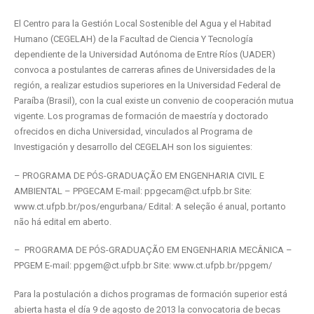
El Centro para la Gestión Local Sostenible del Agua y el Habitad
Humano (CEGELAH) de la Facultad de Ciencia Y Tecnología
dependiente de la Universidad Autónoma de Entre Ríos (UADER)
convoca a postulantes de carreras afines de Universidades de la
región, a realizar estudios superiores en la Universidad Federal de
Paraíba (Brasil), con la cual existe un convenio de cooperación mutua
vigente. Los programas de formación de maestría y doctorado
ofrecidos en dicha Universidad, vinculados al Programa de
Investigación y desarrollo del CEGELAH son los siguientes:
– PROGRAMA DE PÓS-GRADUAÇÃO EM ENGENHARIA CIVIL E
AMBIENTAL – PPGECAM E-mail: ppgecam@ct.ufpb.br Site:
www.ct.ufpb.br/pos/engurbana/ Edital: A seleção é anual, portanto
não há edital em aberto.
– PROGRAMA DE PÓS-GRADUAÇÃO EM ENGENHARIA MECÂNICA –
PPGEM E-mail: ppgem@ct.ufpb.br Site: www.ct.ufpb.br/ppgem/
Para la postulación a dichos programas de formación superior está
abierta hasta el día 9 de agosto de 2013 la convocatoria de becas