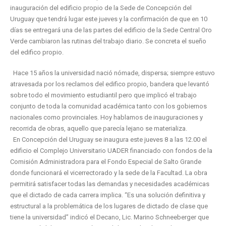
inauguración del edificio propio de la Sede de Concepción del
Uruguay que tendrá lugar este jueves y la confirmación de que en 10
días se entregará una de las partes del edificio de la Sede Central Oro
Verde cambiaron las rutinas del trabajo diario. Se concreta el sueño
del edifico propio.
Hace 15 años la universidad nació nómade, dispersa; siempre estuvo
atravesada por los reclamos del edifico propio, bandera que levantó
sobre todo el movimiento estudiantil pero que implicó el trabajo
conjunto de toda la comunidad académica tanto con los gobiernos
nacionales como provinciales. Hoy hablamos de inauguraciones y
recorrida de obras, aquello que parecía lejano se materializa.
En Concepción del Uruguay se inaugura este jueves 8 a las 12.00 el
edificio el Complejo Universitario UADER financiado con fondos de la
Comisión Administradora para el Fondo Especial de Salto Grande
donde funcionará el vicerrectorado y la sede de la Facultad. La obra
permitirá satisfacer todas las demandas y necesidades académicas
que el dictado de cada carrera implica. “Es una solución definitiva y
estructural a la problemática de los lugares de dictado de clase que
tiene la universidad” indicó el Decano, Lic. Marino Schneeberger que