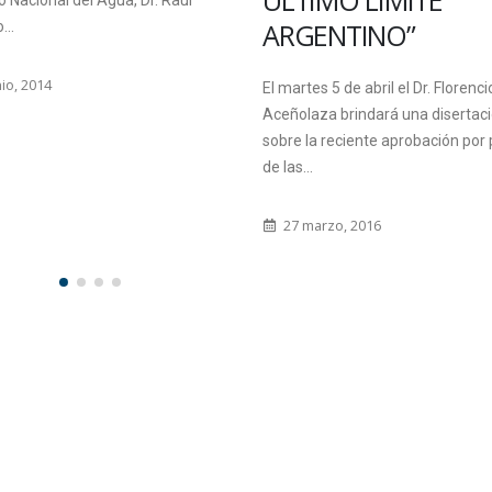
ÚLTIMO LÍMITE
to Nacional del Agua, Dr. Raúl
ARGENTINO”
...
io, 2014
El martes 5 de abril el Dr. Florenci
Aceñolaza brindará una disertac
sobre la reciente aprobación por 
de las...
27 marzo, 2016