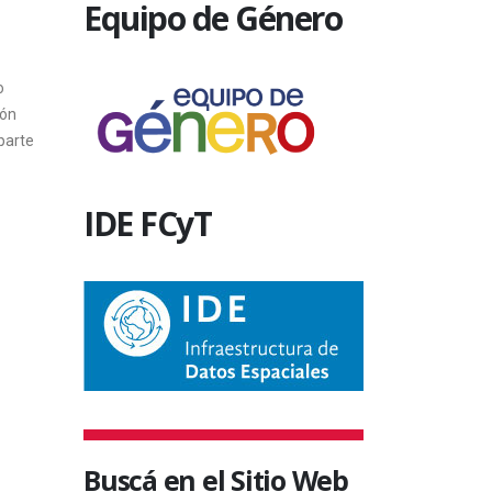
Equipo de Género
Asociación d
9 abril, 2013
Ciencias Natu
“Prof. Antonio
o
ión
21 abril, 20
parte
IDE FCyT
Buscá en el Sitio Web