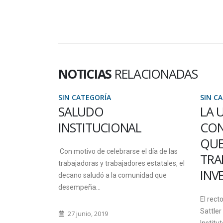
NOTICIAS
RELACIONADAS
SIN CATEGORÍA
SIN C
S
SALUDO
LA 
INSTITUCIONAL
CON
facultad y la
QUE
pañan al Lic.
Con motivo de celebrarse el día de las
TRA
ciente
trabajadoras y trabajadores estatales, el
INV
decano saludó a la comunidad que
desempeña...
El rect
Sattler
27 junio, 2019