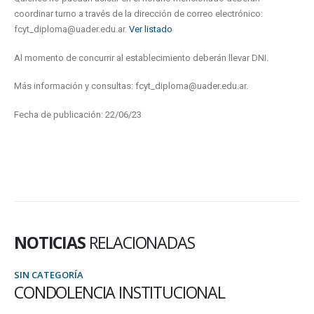
coordinar turno a través de la dirección de correo electrónico:
fcyt_diploma@uader.edu.ar.
Ver listado
Al momento de concurrir al establecimiento deberán llevar DNI.
Más información y consultas: fcyt_diploma@uader.edu.ar.
Fecha de publicación: 22/06/23
NOTICIAS
RELACIONADAS
TEGORÍA
SIN CAT
DOLENCIA INSTITUCIONAL
UN D
PRES