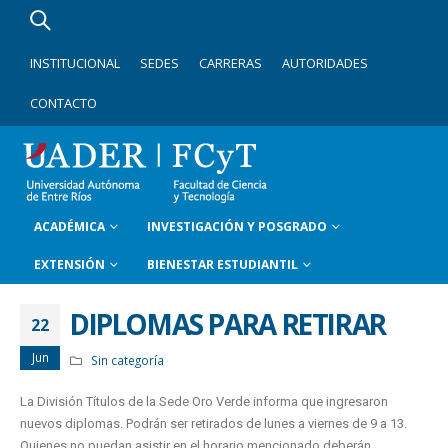
INSTITUCIONAL
SEDES
CARRERAS
AUTORIDADES
CONTACTO
ACADÉMICA
INVESTIGACIÓN Y POSGRADO
EXTENSIÓN
BIENESTAR ESTUDIANTIL
DIPLOMAS PARA RETIRAR
22
Jun
Sin categoría
La División Títulos de la Sede Oro Verde informa que ingresaron
nuevos diplomas. Podrán ser retirados de lunes a viernes de 9 a 13.
Quienes no puedan asistir en el horario mencionado deberán