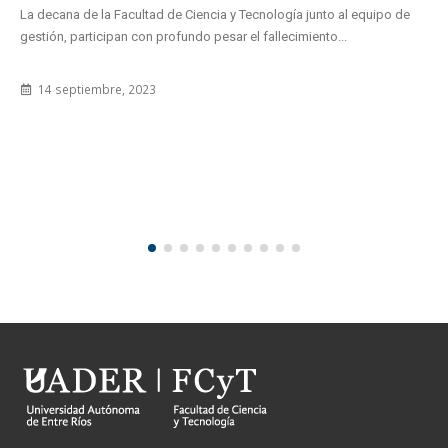
a de la Facultad de Ciencia y Tecnología junto al equipo de
CONGR
 participan con profundo pesar el fallecimiento...
Un trabaj
ptiembre, 2023
Facultad-
2 mayo