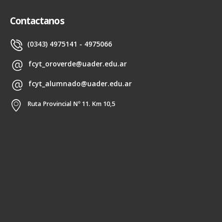
Contactanos
(0343) 4975141 - 4975066
fcyt_oroverde@uader.edu.ar
fcyt_alumnado@uader.edu.ar
Ruta Provincial Nº 11. Km 10,5