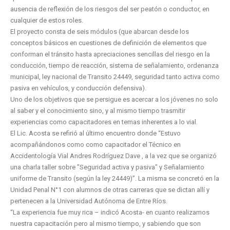
ausencia de reflexión de los riesgos del ser peatón o conductor, en
cualquier de estos roles.
El proyecto consta de seis módulos (que abarcan desde los
conceptos básicos en cuestiones de definición de elementos que
conforman el tránsito hasta apreciaciones sencillas del riesgo en la
conducción, tiempo de reacción, sistema de señalamiento, ordenanza
municipal, ley nacional de Transito 24449, seguridad tanto activa como
pasiva en vehículos, y conducción defensiva).
Uno de los objetivos que se persigue es acercar a los jóvenes no solo
al saber y el conocimiento sino, y al mismo tiempo trasmitir
experiencias como capacitadores en temas inherentes a lo vial.
El Lic. Acosta se refirió al último encuentro donde “Estuvo
acompañándonos como como capacitador el Técnico en
Accidentología Vial Andres Rodríguez Dave , a la vez que se organizó
una charla taller sobre "Seguridad activa y pasiva" y Señalamiento
uniforme de Transito (según la ley 24449)”. La misma se concretó en la
Unidad Penal N°1 con alumnos de otras carreras que se dictan allí y
pertenecen a la Universidad Autónoma de Entre Ríos.
“La experiencia fue muy rica – indicó Acosta- en cuanto realizamos
nuestra capacitación pero al mismo tiempo, y sabiendo que son