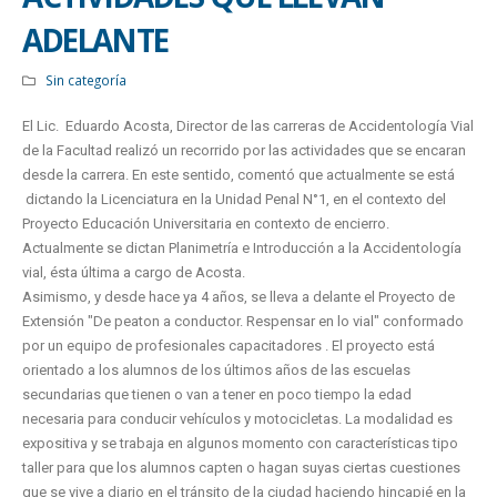
ADELANTE
Sin categoría
El Lic. Eduardo Acosta, Director de las carreras de Accidentología Vial
de la Facultad realizó un recorrido por las actividades que se encaran
desde la carrera. En este sentido, comentó que actualmente se está
dictando la Licenciatura en la Unidad Penal N°1, en el contexto del
Proyecto Educación Universitaria en contexto de encierro.
Actualmente se dictan Planimetría e Introducción a la Accidentología
vial, ésta última a cargo de Acosta.
Asimismo, y desde hace ya 4 años, se lleva a delante el Proyecto de
Extensión "De peaton a conductor. Respensar en lo vial" conformado
por un equipo de profesionales capacitadores . El proyecto está
orientado a los alumnos de los últimos años de las escuelas
secundarias que tienen o van a tener en poco tiempo la edad
necesaria para conducir vehículos y motocicletas. La modalidad es
expositiva y se trabaja en algunos momento con características tipo
taller para que los alumnos capten o hagan suyas ciertas cuestiones
que se vive a diario en el tránsito de la ciudad haciendo hincapié en la