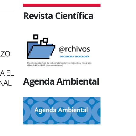
Revista Científica
SIN CATEGORÍA
SIN CATEGO
CURSOS VIRTUALES EN
UN VIV
DISCIPLINAS FORENSES
NATIVAS
A
RESERV
Agenda Ambiental
A partir del 20 de noviembre se
A
ALBERDI
desarrollarán capacitaciones sobre
ciencias forenses organizadas por
Autoridades 
docentes de la Licenciatura en
Entre Ríos vis
Criminalística.
se llevará ade
lación
8 noviembre, 2021
ntes
26 octubre,
Biología