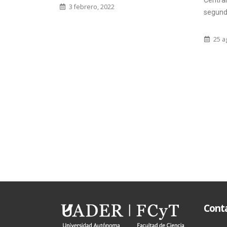
Central Oro Verde tendrá lugar la
se reali
segunda edición de la...
9 no
25 agosto, 2023
Cont