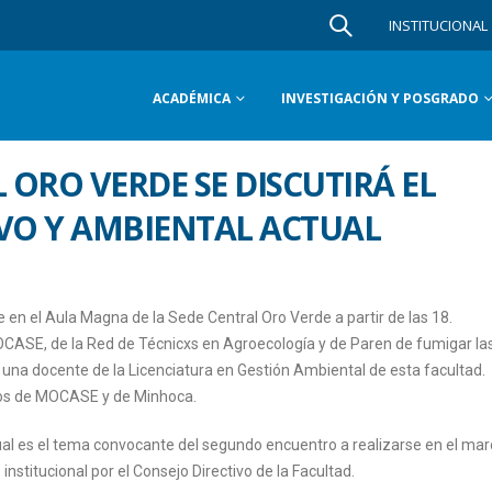
INSTITUCIONAL
ACADÉMICA
INVESTIGACIÓN Y POSGRADO
 ORO VERDE SE DISCUTIRÁ EL
O Y AMBIENTAL ACTUAL
 en el Aula Magna de la Sede Central Oro Verde a partir de las 18.
CASE, de la Red de Técnicxs en Agroecología y de Paren de fumigar la
una docente de la Licenciatura en Gestión Ambiental de esta facultad.
cos de MOCASE y de Minhoca.
tual es el tema convocante del segundo encuentro a realizarse en el mar
nstitucional por el Consejo Directivo de la Facultad.