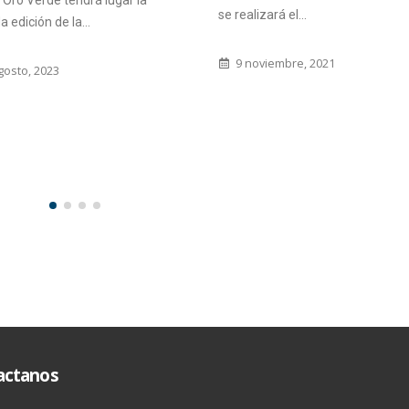
denominado «Estrategias de pre
zará el...
ante posibles estafas a adultos
mayores frente a la...
viembre, 2021
30 septiembre, 2019
actanos