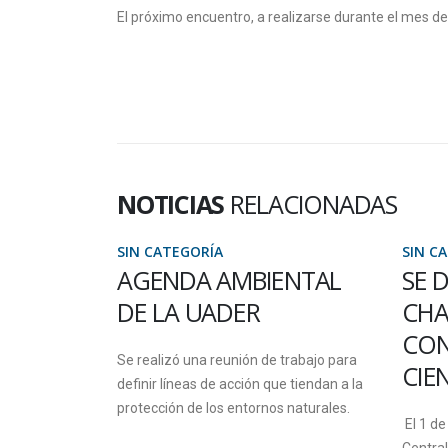
El próximo encuentro, a realizarse durante el mes d
NOTICIAS
RELACIONADAS
SIN CATEGORÍA
SIN C
NTAL
SE DESARROLLARÁ UNA
JOR
CHARLA SOBRE
PRÁ
CONOCIMIENTO
LAB
trabajo para
CIENTÍFICO
 tiendan a la
La Sed
 naturales.
encuent
El 1 de septiembre a las 17 en la sede
de Prác