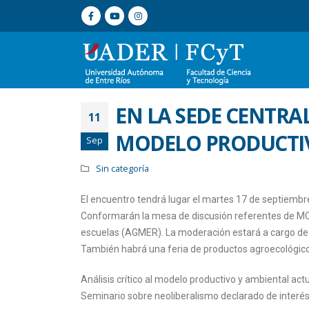
EN LA SEDE CENTRAL
11
MODELO PRODUCTIV
Sep
Sin categoría
El encuentro tendrá lugar el martes 17 de septiembre
Conformarán la mesa de discusión referentes de MO
escuelas (AGMER). La moderación estará a cargo de 
También habrá una feria de productos agroecológi
Análisis crítico al modelo productivo y ambiental ac
Seminario sobre neoliberalismo declarado de interés i