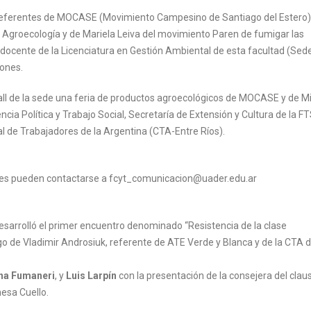
s referentes de MOCASE (Movimiento Campesino de Santiago del Estero),
en Agroecología y de Mariela Leiva del movimiento Paren de fumigar las
 docente de la Licenciatura en Gestión Ambiental de esta facultad (Sed
ones.
all de la sede una feria de productos agroecológicos de MOCASE y de M
cia Política y Trabajo Social, Secretaría de Extensión y Cultura de la FTS
al de Trabajadores de la Argentina (CTA-Entre Ríos).
ntes pueden contactarse a fcyt_comunicacion@uader.edu.ar
 desarrolló el primer encuentro denominado “Resistencia de la clase
go de Vladimir Androsiuk, referente de ATE Verde y Blanca y de la CTA d
na Fumaneri
, y
Luis Larpín
con la presentación de la consejera del clau
nesa Cuello.