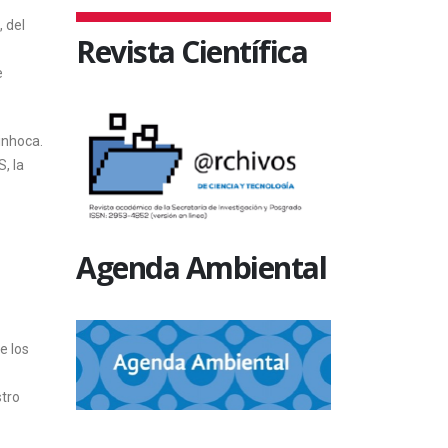
 del
Revista Científica
e
inhoca.
, la
Agenda Ambiental
e los
stro