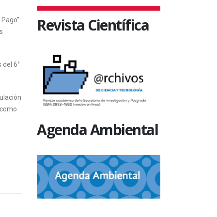
Revista Científica
l Pago”
s
 del 6°
ulación
l como
Agenda Ambiental