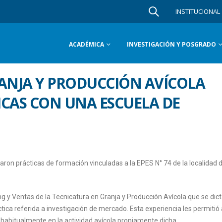
INSTITUCIONAL
ACADÉMICA
INVESTIGACIÓN Y POSGRADO
ANJA Y PRODUCCIÓN AVÍCOLA
CAS CON UNA ESCUELA DE
zaron prácticas de formación vinculadas a la EPES N° 74 de la localidad 
g y Ventas de la Tecnicatura en Granja y Producción Avícola que se dict
ctica referida a investigación de mercado. Esta experiencia les permitió
n habitualmente en la actividad avícola propiamente dicha.