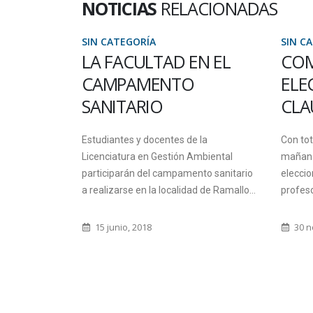
NOTICIAS
RELACIONADAS
SIN CATEGORÍA
SIN C
ESENTÓ
LA FACULTAD EN EL
COM
 RURAL
CAMPAMENTO
ELE
 DE
SANITARIO
CLA
OYECTO
Estudiantes y docentes de la
Con to
Licenciatura en Gestión Ambiental
mañana 
 DEL
participarán del campamento sanitario
eleccio
O EN
a realizarse en la localidad de Ramallo...
profeso
DAD
15 junio, 2018
30 n
ic. Marino
presidente de
í, Alejandro