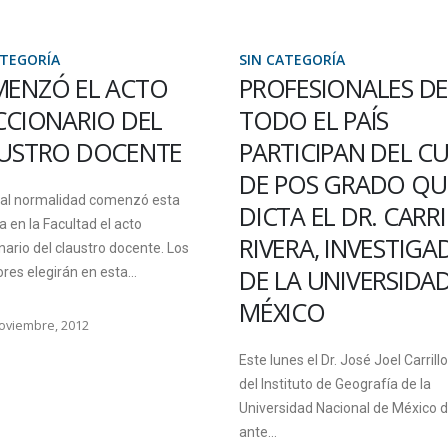
ATEGORÍA
SIN CATEGORÍA
ENZÓ EL ACTO
PROFESIONALES DE
CCIONARIO DEL
TODO EL PAÍS
USTRO DOCENTE
PARTICIPAN DEL C
DE POS GRADO QU
tal normalidad comenzó esta
DICTA EL DR. CARR
en la Facultad el acto
RIVERA, INVESTIG
nario del claustro docente. Los
DE LA UNIVERSIDA
res elegirán en esta...
MÉXICO
oviembre, 2012
Este lunes el Dr. José Joel Carrillo
del Instituto de Geografía de la
Universidad Nacional de México d
ante...