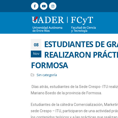
ESTUDIANTES DE GR
08
REALIZARON PRÁCTI
Nov
FORMOSA
Sin categoría
Días atrás, estudiantes de la Sede Crespo- ITU reali
Mariano Boedo de la provincia de Formosa.
Estudiantes de la cátedra Comercialización, Marketin
sede Crespo – ITU, participaron de una actividad prá
los contenidos teóricos y a las prácticas que realiza