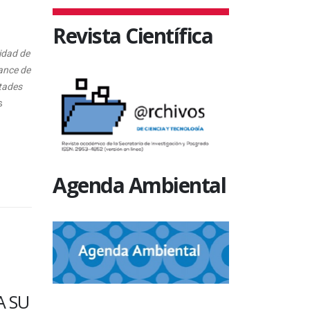
Revista Científica
idad de
ance de
ltades
s
Agenda Ambiental
SIN CATEGORÍA
SI
CIÓN
CONMEMORACIÓN DE
C