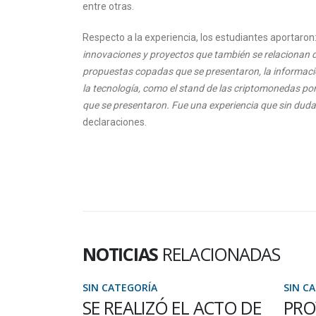
entre otras.
Respecto a la experiencia, los estudiantes aportaron:
innovaciones y proyectos que también se relacionan d
propuestas copadas que se presentaron, la informació
la tecnología, como el stand de las criptomonedas por
que se presentaron. Fue una experiencia que sin dudas
declaraciones.
NOTICIAS
RELACIONADAS
A
SIN CATEGORÍA
ZÓ EL ACTO DE
PROYECTO DE