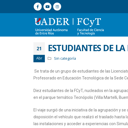
ESTUDIANTES DE LA
21
Abr
Sin categoría
Se trata de un grupo de estudiantes de las Licenciat
Profesorado en Educación Tecnológica de la Sede Ce
Diez estudiantes de la FCyT, nucleados en la agrupaci
en el parque temático Tecnópolis (Villa Martelli, Buen
El viaje surgió de una iniciativa de la agrupación y 
disposición el vehículo que realizó el traslado hasta l
las instalaciones y acceder a experiencias con Simulado