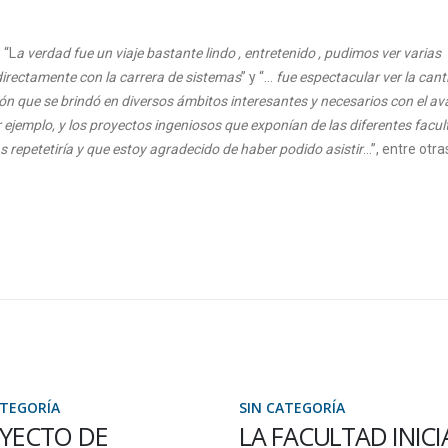
 “L
a verdad fue un viaje bastante lindo , entretenido , pudimos ver varias
irectamente con la carrera de sistemas
” y “…
fue espectacular ver la cant
n que se brindó en diversos ámbitos interesantes y necesarios con el av
 ejemplo, y los proyectos ingeniosos que exponían de las diferentes facu
 repetetiría y que estoy agradecido de haber podido asistir
…”, entre otra
SIN CATEGORÍA
SIN CATEGORÍA
LA FACULTAD INICIA SU
CATEGORIZA