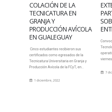
N DE LA
EXTENSIÓN DE LA FCyT
TURA EN
PARTICIPÓ EN DEBATE
Y
SOBRE ARSÉNICO EN
IÓN AVÍCOLA
ENTRE RÍOS
EGUAY
Convocada por el Instituto Nacional de
Tecnología Industrial (INTI) Subgerencia
es recibieron sus
operativa Región Centro, se realizó el
mo egresados de la
viernes 15 de noviembre...
ersitaria en Granja y
la de la FCyT, en...
7 diciembre, 2019
2022