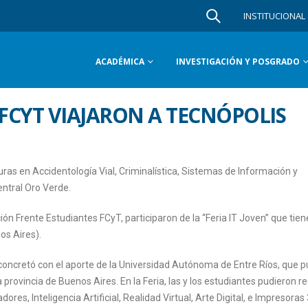
INSTITUCIONAL
ACADÉMICA
INVESTIGACIÓN Y POSGRADO
 FCYT VIAJARON A TECNÓPOLIS
uras en Accidentología Vial, Criminalística, Sistemas de Información y
ntral Oro Verde.
ón Frente Estudiantes FCyT, participaron de la “Feria IT Joven” que tien
os Aires).
se concretó con el aporte de la Universidad Autónoma de Entre Ríos, que 
a provincia de Buenos Aires. En la Feria, las y los estudiantes pudieron r
res, Inteligencia Artificial, Realidad Virtual, Arte Digital, e Impresoras 