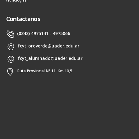
tecnologías.
Contactanos
(0343) 4975141 - 4975066
fcyt_oroverde@uader.edu.ar
fcyt_alumnado@uader.edu.ar
Ruta Provincial Nº 11. Km 10,5