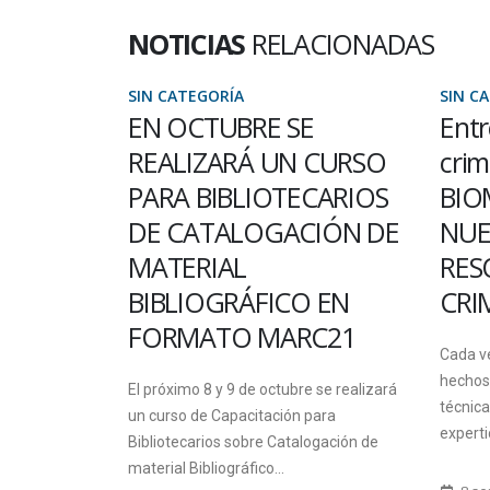
NOTICIAS
RELACIONADAS
SIN CATEGORÍA
SIN C
ERÁ
EN OCTUBRE SE
Entr
IMPÍADA
REALIZARÁ UN CURSO
crim
PARA BIBLIOTECARIOS
BIO
RA
DE CATALOGACIÓN DE
NUE
MATERIAL
RES
BIBLIOGRÁFICO EN
CRI
FORMATO MARC21
diantes de
Cada v
s del país en
hechos 
El próximo 8 y 9 de octubre se realizará
nformática
técnic
un curso de Capacitación para
expertic
Bibliotecarios sobre Catalogación de
material Bibliográfico...