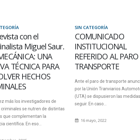
ATEGORÍA
SIN CATEGORÍA
evista con el
COMUNICADO
inalista Miguel Saur.
INSTITUCIONAL
MECÁNICA: UNA
REFERIDO AL PARO
VA TÉCNICA PARA
TRANSPORTE
OLVER HECHOS
Ante el paro de transporte anunc
MINALES
por la Unión Tranviarios Automot
(UTA) se dispusieron las medidas
ez más los investigadores de
seguir. En caso...
criminales se nutren de distintas
as que complementan la
16 mayo, 2022
ia científica. En eso...