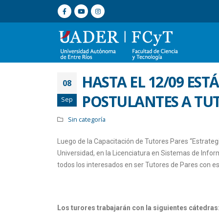
HASTA EL 12/09 ES
08
POSTULANTES A TUT
Sep
Sin categoría
Luego de la Capacitación de Tutores Pares “Estrateg
Universidad, en la Licenciatura en Sistemas de Info
todos los interesados en ser Tutores de Pares con es
Los turores trabajarán con la siguientes cátedras