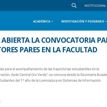
INSTITUCIONAL
ACADÉMICA
INVESTIGACIÓN Y POSGRADO
TÁ ABIERTA LA CONVOCATORIA P
ORES PARES EN LA FACULTAD
ias para el acompañamiento de las trayectorias estudiantiles en la
rmación, Sede Central Oro Verde”, se convoca desde la Secretaría Acad
tudiantes del 1º año de la Licenciatura en Sistemas de Información.
: