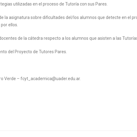
rategias utilizadas en el proceso de Tutoría con sus Pares.
 de la asignatura sobre dificultades del/los alumnos que detecte en el p
por ellos.
centes de la cátedra respecto a los alumnos que asisten a las Tutoría
ento del Proyecto de Tutores Pares.
ro Verde – fcyt_academica@uader.edu.ar.