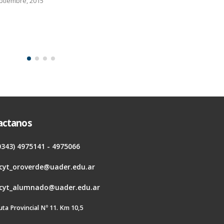
ptiembre, 2015
actanos
0343) 4975141 - 4975066
cyt_oroverde@uader.edu.ar
cyt_alumnado@uader.edu.ar
uta Provincial Nº 11. Km 10,5