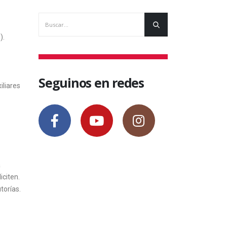
).
Seguinos en redes
iliares
á
iciten.
torías.