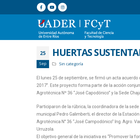
HUERTAS SUSTENTAB
25
Sep
Sin categoría
El lunes 25 de septiembre, se firmó un acta acuerdo
2017”. Este proyecto forma parte de la acción conjunt
Agrotécnica Nº 36 “José Capodónico” y la Sede Chajar
Participaron de la rúbrica, la coordinadora de la sed
municipal Pedro Galimberti; el director de la Estación
Agrotécnica N° 36 “José Campodónico” Ing. Agro. Vani
Urruzola.
El objetivo general de la iniciativa es “Promover la f