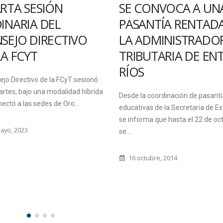
CONVOCA A UNA
CAPACITACIÓN EN
ANTÍA RENTADA EN
INCENDIOS Y
ADMINISTRADORA
EMERGENCIAS
BUTARIA DE ENTRE
Destinada a la comunidad FCyT, 
S
desarrolló una capacitación inter
sobre cómo proceder en caso de
a coordinación de pasantías
accidentes y emergencias.
vas de la Secretaria de Extensión
rma que hasta el 22 de octubre
13 abril, 2022
ctubre, 2014