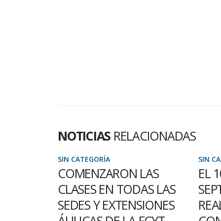
NOTICIAS
RELACIONADAS
SIN CATEGORÍA
SIN C
 DE LA
COMENZARON LAS
EL 1
RO
CLASES EN TODAS LAS
SEP
SEDES Y EXTENSIONES
REAL
 llevó a cabo
ÁULICAS DE LA FCYT
CON