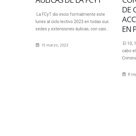
ón del año de
DE 
La FCyT dio inicio formalmente este
ACC
lunes al ciclo lectivo 2023 en todas sus
EN 
sedes y extensiones áulicas, con casi...
El 10, 
15 marzo, 2023
cabo el
Crimina
8 se