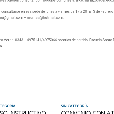
santes pueden consultar por módulos comunes a: arce.liliana@uader.edu.a
consultarse en esa sede de lunes a viernes de 17 a 20 hs. 3 de Febrero
crespo@gmail.com – nromea@hotmail.com.
Oro Verde: 0343 – 4975141/4975066 horarios de corrido. Escuela Santa 
o.
ATEGORÍA
SIN CATEGORÍA
SO INSTRUCTIVO
CONVENIO CON AT