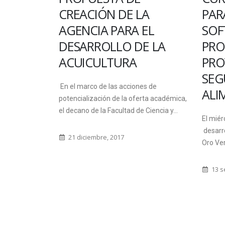
CREACIÓN DE LA
PAR
LAS
AGENCIA PARA EL
SOF
DESARROLLO DE LA
PR
ACUICULTURA
PRO
SEG
lecciones de
En el marco de las acciones de
ALI
fes de
potencialización de la oferta académica,
 de Carreras
el decano de la Facultad de Ciencia y...
El miér
desarro
21 diciembre, 2017
Oro Ver
13 s