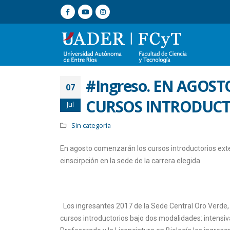
#Ingreso. EN AGOS
07
CURSOS INTRODUCT
Jul
Sin categoría
En agosto comenzarán los cursos introductorios exte
einscirpción en la sede de la carrera elegida.
Los ingresantes 2017 de la Sede Central Oro Verde, S
cursos introductorios bajo dos modalidades: intensiva