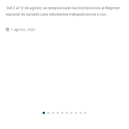
Jornada-Taller de"Gestión de la Producció
las inscripciones al Régimen
15...
abajadoras/es y con...
11 junio, 2012