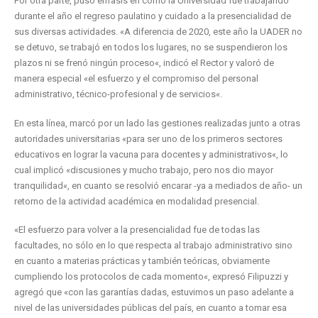
Por otra parte, puso énfasis en cómo la Universidad fue trabajando
durante el año el regreso paulatino y cuidado a la presencialidad de
sus diversas actividades. «A diferencia de 2020, este año la UADER no
se detuvo, se trabajó en todos los lugares, no se suspendieron los
plazos ni se frenó ningún proceso«, indicó el Rector y valoró de
manera especial «el esfuerzo y el compromiso del personal
administrativo, técnico-profesional y de servicios«.
En esta línea, marcó por un lado las gestiones realizadas junto a otras
autoridades universitarias «para ser uno de los primeros sectores
educativos en lograr la vacuna para docentes y administrativos«, lo
cual implicó «discusiones y mucho trabajo, pero nos dio mayor
tranquilidad«, en cuanto se resolvió encarar -ya a mediados de año- un
retorno de la actividad académica en modalidad presencial.
«El esfuerzo para volver a la presencialidad fue de todas las
facultades, no sólo en lo que respecta al trabajo administrativo sino
en cuanto a materias prácticas y también teóricas, obviamente
cumpliendo los protocolos de cada momento«, expresó Filipuzzi y
agregó que «con las garantías dadas, estuvimos un paso adelante a
nivel de las universidades públicas del país, en cuanto a tomar esa