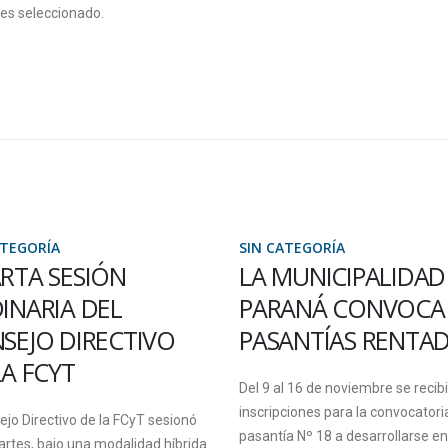
 es seleccionado.
ATEGORÍA
SIN CATEGORÍA
MUNICIPALIDAD DE
HASTA EL 2 DE MA
ANÁ CONVOCA A
SE RECIBEN
ANTÍAS RENTADAS
INSCRIPCIONES PAR
PROGRAMA NACIO
l 16 de noviembre se recibirán
DE BECAS
ciones para la convocatoria de
UNIVERSITARIAS
a Nº 18 a desarrollarse en la...