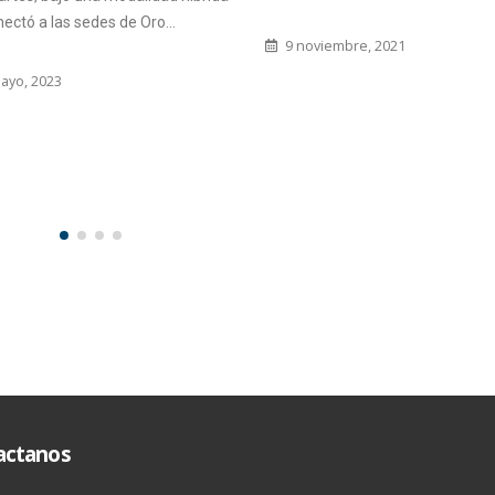
Hasta el 2 de marzo de 2012 se
viembre, 2021
realizará la inscripción para la 4°
Convocatoria del PNBB y la 16°...
16 diciembre, 2011
actanos