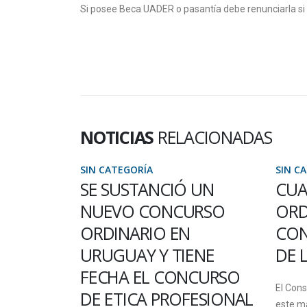
Si posee Beca UADER o pasantía debe renunciarla si
NOTICIAS
RELACIONADAS
SIN CATEGORÍA
SIN C
 UN
CUARTA SESIÓN
LA 
RSO
ORDINARIA DEL
PAR
CONSEJO DIRECTIVO
PAS
ENE
DE LA FCYT
Del 9 a
CURSO
inscrip
El Consejo Directivo de la FCyT sesionó
ESIONAL
pasantí
este martes, bajo una modalidad híbrida