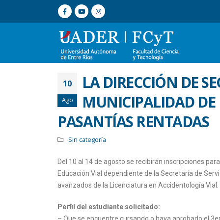
LA DIRECCIÓN DE S
10
MUNICIPALIDAD DE
Ago
PASANTÍAS RENTADAS
Sin categoría
Del 10 al 14 de agosto se recibirán inscripciones par
Educación Vial dependiente de la Secretaría de Servi
avanzados de la Licenciatura en Accidentología Vial.
Perfil del estudiante solicitado:
– Que se encuentre cursando o haya aprobado el 3er 