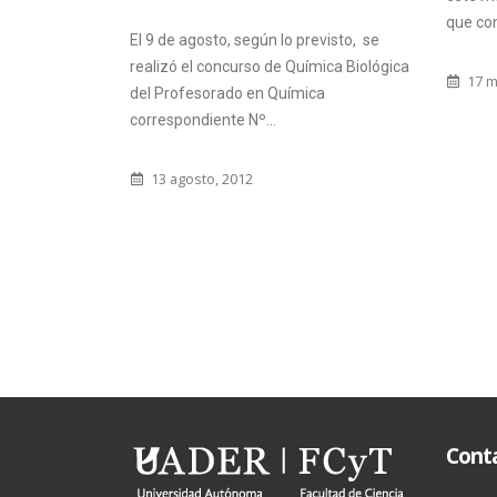
que conectó a las sedes de Oro...
evisto, se
9 no
mica Biológica
17 mayo, 2023
ca
Cont