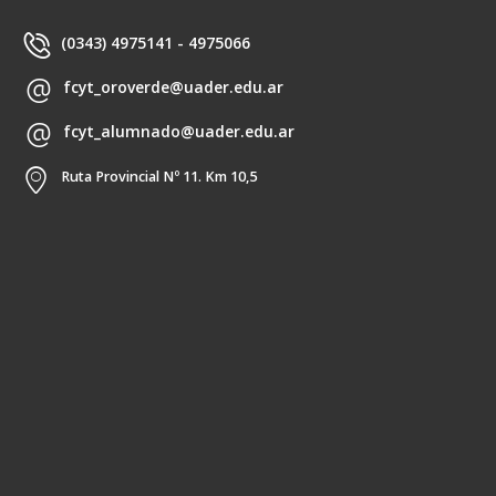
(0343) 4975141 - 4975066
fcyt_oroverde@uader.edu.ar
fcyt_alumnado@uader.edu.ar
Ruta Provincial Nº 11. Km 10,5