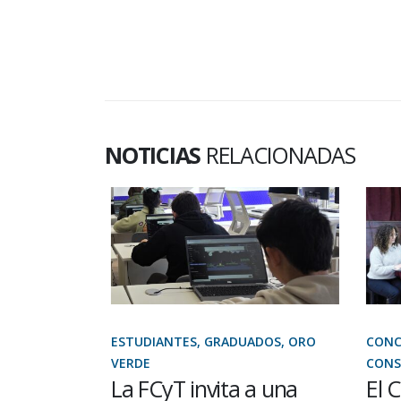
NOTICIAS
RELACIONADAS
ECANATO,
ESTUDIANTES, GRADUADOS, ORO
CONCE
VERDE
CONSE
el
La FCyT invita a una
El C