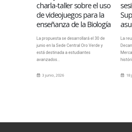
o de la
charla-taller sobre el uso
sesi
de videojuegos para la
Supe
enseñanza de la Biología
asum
ación en el
nicatura
La propuesta se desarrollará el 30 de
La reu
ficial.
junio en la Sede Central Oro Verde y
Decano 
está destinada a estudiantes
Mercado
avanzados...
históri
3 junio, 2026
18 ju