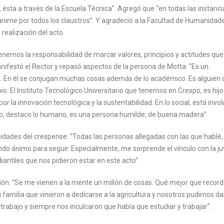
d, ésta a través de la Escuela Técnica”. Agregó que “en todas las instanci
me por todos los claustros”. Y agradeció a la Facultad de Humanidade
 realización del acto.
tenemos la responsabilidad de marcar valores, principios y actitudes que
nifestó el Rector y repasó aspectos de la persona de Motta: “Es un
da. En él se conjugan muchas cosas además de lo académico. Es alguien
 El Instituto Tecnológico Universitario que tenemos en Crespo, es hijo
 la innovación tecnológica y la sustentabilidad. En lo social, está invo
do, destaco lo humano, es una persona humilde, de buena madera”.
alidades del crespense: “Todas las personas allegadas con las que hablé,
ndo ánimo para seguir. Especialmente, me sorprende el vínculo con la j
antiles que nos pidieron estar en este acto”.
ción: “Se me vienen a la mente un millón de cosas. Qué mejor que record
amilia que vinieron a dedicarse a la agricultura y nosotros pudimos da
trabajo y siempre nos inculcaron que había que estudiar y trabajar”.