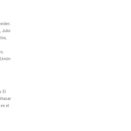
eider;
 Julio
íos,
o,
 Unión
. El
ltasar
 es el