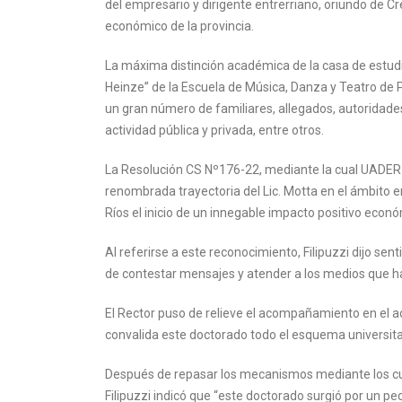
del empresario y dirigente entrerriano, oriundo de Cr
económico de la provincia.
La máxima distinción académica de la casa de estudi
Heinze” de la Escuela de Música, Danza y Teatro de 
un gran número de familiares, allegados, autoridades 
actividad pública y privada, entre otros.
La Resolución CS Nº176-22, mediante la cual UADER fo
renombrada trayectoria del Lic. Motta en el ámbito em
Ríos el inicio de un innegable impacto positivo econ
Al referirse a este reconocimiento, Filipuzzi dijo s
de contestar mensajes y atender a los medios que han
El Rector puso de relieve el acompañamiento en el a
convalida este doctorado todo el esquema universitar
Después de repasar los mecanismos mediante los cual
Filipuzzi indicó que “este doctorado surgió por un pe