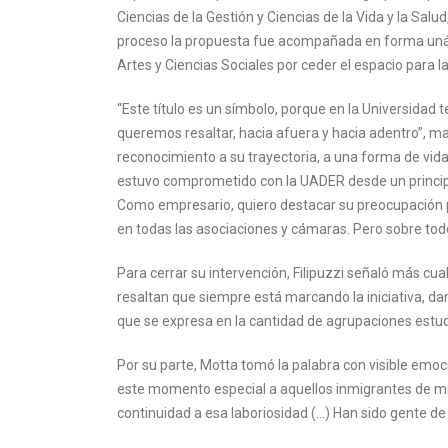
Ciencias de la Gestión y Ciencias de la Vida y la Salu
proceso la propuesta fue acompañada en forma unáni
Artes y Ciencias Sociales por ceder el espacio para la
“Este título es un símbolo, porque en la Universidad 
queremos resaltar, hacia afuera y hacia adentro”, ma
reconocimiento a su trayectoria, a una forma de vi
estuvo comprometido con la UADER desde un principio.
Como empresario, quiero destacar su preocupación por
en todas las asociaciones y cámaras. Pero sobre to
Para cerrar su intervención, Filipuzzi señaló más cu
resaltan que siempre está marcando la iniciativa, da
que se expresa en la cantidad de agrupaciones estudi
Por su parte, Motta tomó la palabra con visible emo
este momento especial a aquellos inmigrantes de mi f
continuidad a esa laboriosidad (…) Han sido gente de 