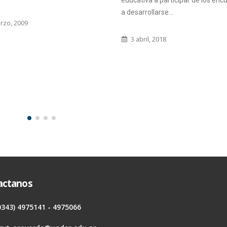
educativa a participar de los enc
a desarrollarse...
rzo, 2009
3 abril, 2018
actanos
0343) 4975141 - 4975066