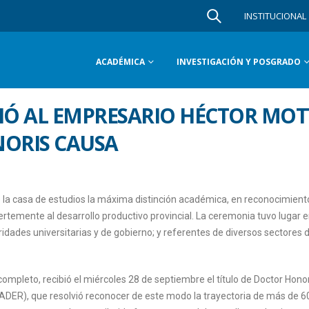
INSTITUCIONAL
ACADÉMICA
INVESTIGACIÓN Y POSGRADO
UIÓ AL EMPRESARIO HÉCTOR MOT
ORIS CAUSA
 de la casa de estudios la máxima distinción académica, en reconocimient
rtemente al desarrollo productivo provincial. La ceremonia tuvo lugar e
dades universitarias y de gobierno; y referentes de diversos sectores d
mpleto, recibió el miércoles 28 de septiembre el título de Doctor Hono
ADER), que resolvió reconocer de este modo la trayectoria de más de 6