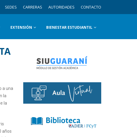
SEDES
CARRERAS
AUTORIDADES
CONTACTO
EXTENSIÓN
BIENESTAR ESTUDIANTIL
TA
o a una
n la
e la
ris
0 años