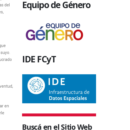
Equipo de Género
as del
s,
 que
 suyo.
IDE FCyT
lucrado
uventud,
ar en
rle
Buscá en el Sitio Web