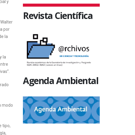
ial y
Revista Científica
 Walter
a por
de la
y la
Entre
ivas”.
Agenda Ambiental
arado
ún modo
 tipo,
gía,