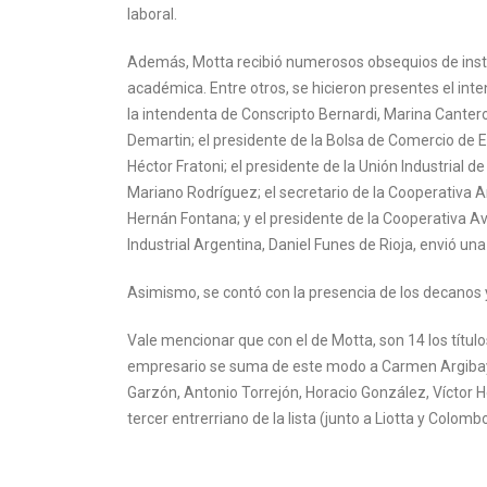
laboral.
Además, Motta recibió numerosos obsequios de insti
académica. Entre otros, se hicieron presentes el in
la intendenta de Conscripto Bernardi, Marina Cantero
Demartin; el presidente de la Bolsa de Comercio de En
Héctor Fratoni; el presidente de la Unión Industrial de
Mariano Rodríguez; el secretario de la Cooperativa A
Hernán Fontana; y el presidente de la Cooperativa Av
Industrial Argentina, Daniel Funes de Rioja, envió un
Asimismo, se contó con la presencia de los decanos
Vale mencionar que con el de Motta, son 14 los título
empresario se suma de este modo a Carmen Argibay, 
Garzón, Antonio Torrejón, Horacio González, Víctor He
tercer entrerriano de la lista (junto a Liotta y Colombo