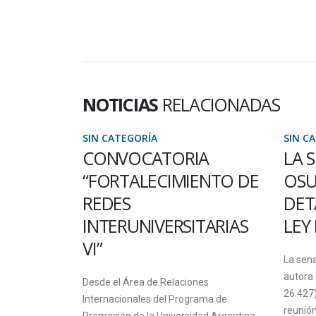
NOTICIAS
RELACIONADAS
SIN CATEGORÍA
SIN C
O
CONVOCATORIA
LA 
E UNA
“FORTALECIMIENTO DE
OSU
 LA
REDES
DET
 ENEAS”
INTERUNIVERSITARIAS
LEY
VI”
trocoro",
La sen
Gómez,
autora 
Desde el Área de Relaciones
pera "Dido y
26.427
Internacionales del Programa de
reunión