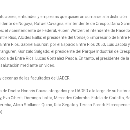
tuciones, entidades y empresas que quisieron sumarse a la distinción
tendente de Nogoyá, Rafael Cavagna; el intendente de Crespo, Darío Schn
s; el viceintendente de Federal, Rubén Wetzer; el intendente de Racedo,
tre Ríos, Alcides Balla; el presidente del Consejo Empresario de Entre R
 Entre Ríos, Gabriel Bourdin; por el Espacio Entre Ríos 2050, Luis Jacobi y
ranguren, Gonzalo Salgado; el presidente del Parque Industrial de Cresp
ícola de Entre Ríos, Lucas González Pesoa. En tanto, el presidente de la
a salutación mediante un video.
 y decanas de las facultades de UADER.
s de Doctor Honoris Causa otorgados por UADER a lo largo de su historia
Eva Giberti, Domingo Liotta, Mercedes Colombo, Estela de Carlotto, Ba
redia, Alicia Stolkiner, Quino, Rita Segato y Teresa Parodi. El crespense
).