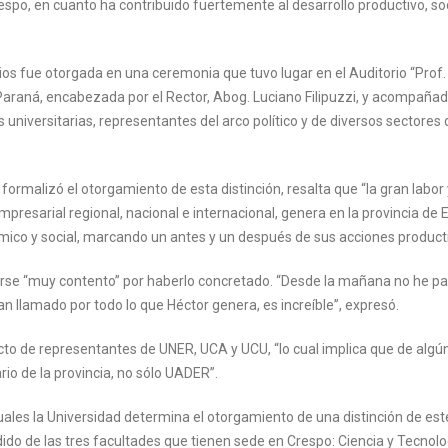
espo, en cuanto ha contribuido fuertemente al desarrollo productivo, soc
os fue otorgada en una ceremonia que tuvo lugar en el Auditorio “Prof.
Paraná, encabezada por el Rector, Abog. Luciano Filipuzzi, y acompañad
universitarias, representantes del arco político y de diversos sectores 
rmalizó el otorgamiento de esta distinción, resalta que “la gran labor 
presarial regional, nacional e internacional, genera en la provincia de 
ómico y social, marcando un antes y un después de sus acciones product
entirse “muy contento” por haberlo concretado. “Desde la mañana no he p
 llamado por todo lo que Héctor genera, es increíble”, expresó.
cto de representantes de UNER, UCA y UCU, “lo cual implica que de alg
io de la provincia, no sólo UADER”.
es la Universidad determina el otorgamiento de una distinción de este
dido de las tres facultades que tienen sede en Crespo: Ciencia y Tecnolo