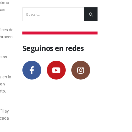
 cómo
sas
ices de
abracen
Seguinos en redes
rsos
s en la
o y
nto.
 “Hay
 cada