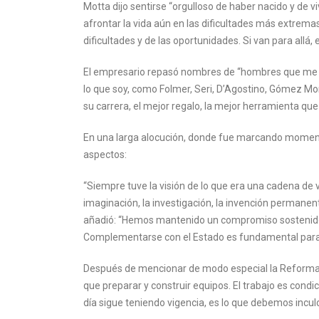
Motta dijo sentirse “orgulloso de haber nacido y d
afrontar la vida aún en las dificultades más extre
dificultades y de las oportunidades. Si van para allá,
El empresario repasó nombres de “hombres que me d
lo que soy, como Folmer, Seri, D’Agostino, Gómez Mor
su carrera, el mejor regalo, la mejor herramienta que
En una larga alocución, donde fue marcando momento
aspectos:
“Siempre tuve la visión de lo que era una cadena de v
imaginación, la investigación, la invención permanent
añadió: “Hemos mantenido un compromiso sostenido co
Complementarse con el Estado es fundamental para 
Después de mencionar de modo especial la Reforma de
que preparar y construir equipos. El trabajo es condi
día sigue teniendo vigencia, es lo que debemos inculc