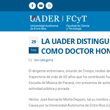
LA UADER DISTING
29
COMO DOCTOR HON
Sep
Sin categoría
El dirigente entrerriano, oriundo de Crespo, recibió
trayectoria de más de 60 años que ha contribuido fue
Escuela de Música de Paraná, con presencia de autori
actividad pública y privada.
Héctor José Bernardo Motta Deppen, tal su nombre co
Causa por la Universidad Autónoma de Entre Ríos (U