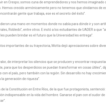
e vivir en Crespo; somos cuna de emprendedores y nos hemos imaginado
mas. Hemos crecido armónicamente pero no tenemos que olvidarnos de e
 encontrarán gente que trabaja, ese es el secreto del éxito”.
ieron una mano en momentos donde no sabía para dónde ir y son artíf
ales, Robledo”, entre otros. E instó a los estudiantes de UADER a que “
 les pueden brindar es el futuro que la Universidad les entrega”.
s importantes de su trayectoria, Motta dejó apreciaciones sobre dive
alor, de interpretar los silencios que se producen y encontrar respuesta
e, para que los desperdicios se puedan transformar en cosas útiles”, dij
n el país, pero también con la región. Sin desarrollo no hay crecimie
la generación de riqueza”.
 la Constitución en Entre Ríos, de la que fue protagonista, sentenció:
ción indispensable en la vida del hombre. Ganarse el pan con el sudor de
ar”.