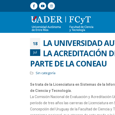
LA UNIVERSIDAD A
18
LA ACREDITACIÓN D
Jul
PARTE DE LA CONEAU
Sin categoría
Se trata de la Licenciatura en Sistemas de la Inf
de Ciencia y Tecnología.
La Comisión Nacional de Evaluación y Acreditación U
período de tres años las carreras de Licenciatura en
Concepción del Uruguay de la Facultad de Ciencia y 