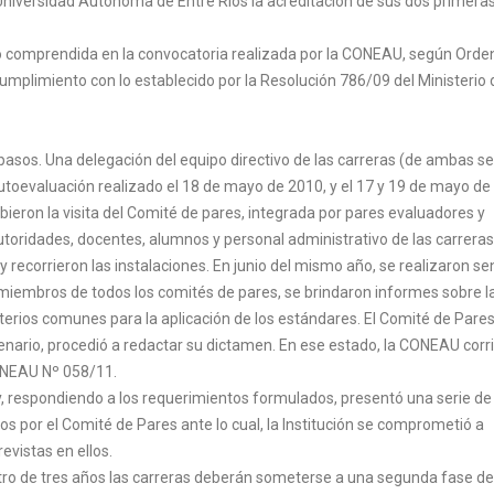
Universidad Autónoma de Entre Ríos la acreditación de sus dos primera
dó comprendida en la convocatoria realizada por la CONEAU, según Ord
mplimiento con lo establecido por la Resolución 786/09 del Ministerio 
 pasos. Una delegación del equipo directivo de las carreras (de ambas s
 Autoevaluación realizado el 18 de mayo de 2010, y el 17 y 19 de mayo de
ieron la visita del Comité de pares, integrada por pares evaluadores y
utoridades, docentes, alumnos y personal administrativo de las carreras
recorrieron las instalaciones. En junio del mismo año, se realizaron s
 miembros de todos los comités de pares, se brindaron informes sobre l
terios comunes para la aplicación de los estándares. El Comité de Pares
enario, procedió a redactar su dictamen. En ese estado, la CONEAU corri
CONEAU Nº 058/11.
 y, respondiendo a los requerimientos formulados, presentó una serie de
os por el Comité de Pares ante lo cual, la Institución se comprometió a
evistas en ellos.
ro de tres años las carreras deberán someterse a una segunda fase de