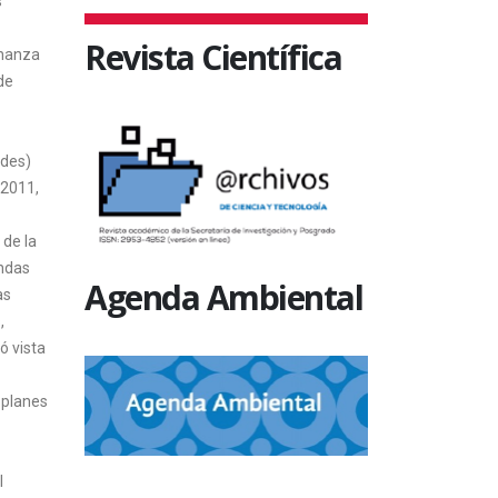
s
Revista Científica
enanza
de
edes)
 2011,
 de la
endas
Agenda Ambiental
as
,
ó vista
 planes
l