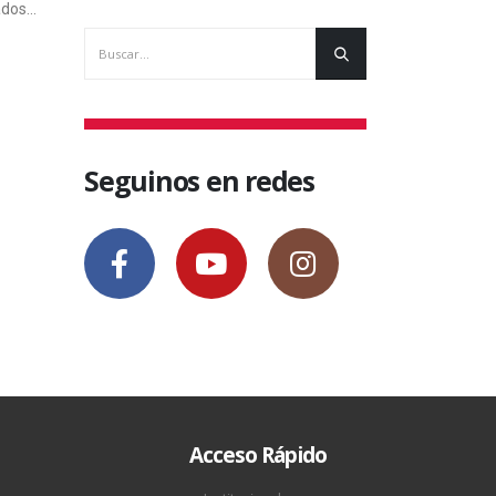
ilidad de
17 mayo, 2011
1 febrero
cceder a
ién nos
Seguinos en redes
Acceso Rápido