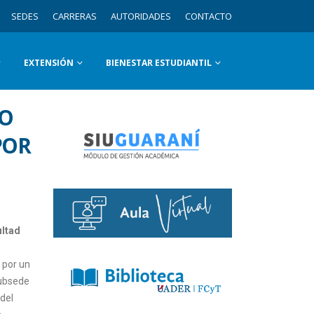
SEDES
CARRERAS
AUTORIDADES
CONTACTO
EXTENSIÓN
BIENESTAR ESTUDIANTIL
VO
POR
ultad
 por un
subsede
del