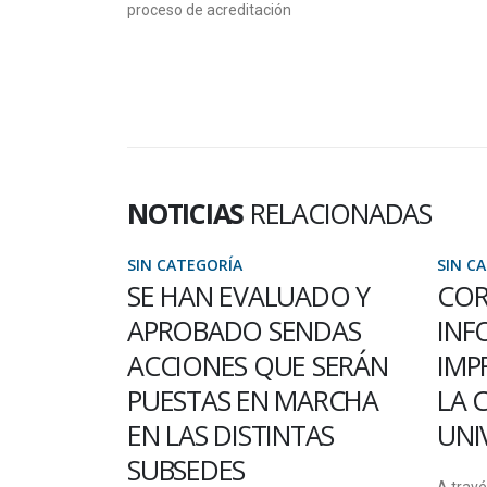
proceso de acreditación
NOTICIAS
RELACIONADAS
SIN CATEGORÍA
SIN 
UADO Y
CORONAVIRUS:
OP
ENDAS
INFORMACIÓN
LA
E SERÁN
IMPRESCINDIBLE PARA
IN
MARCHA
LA COMUNIDAD
Impor
TAS
UNIVERSITARIA
Sist
Digit