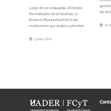
A través de un comunicado, el equipo de
desti
gestión de la UADER informa que todas
 el Decano
las decisiones que se adopten...
ad, Lic.
7 
rmó las
15 marzo, 2020
y permiten...
Cont