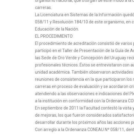
organismo nacional, que otorgan de este modo a la 
carreras.
La Licenciatura en Sistemas de la Información que
058/11 y Resolución 184/10 de este organismo, en cu
Educación de la Nación.
EL PROCEDIMIENTO
El procedimiento de acreditación consistió de varios
participó en el Taller de Presentación de la Guía de
las Sede de Oro Verde y Concepción del Uruguay recib
profesionales técnicos. Éstos se entrevistaron con a
unidad académica. También observaron actividades y 
reuniones de consistencia en la que participaron los
carreras en proceso de evaluación y se acordaron cri
atendiendo a las observaciones e indicaciones del Pl
a la institución en conformidad con la Ordenanza 
En septiembre de 2011 la Facultad contestó la vista
de mejoras, los que fueron considerados satisfactori
desarrollar durante los próximos años las acciones pr
Con arreglo a la Ordenanza CONEAU Nº 058/11, dent