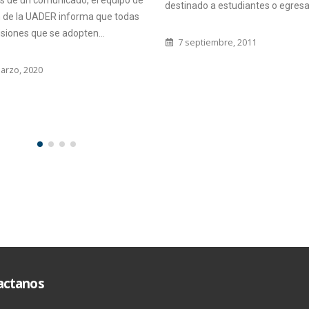
nado a estudiantes o egresados...
“La Facultad nos brindó la posib
conocer nuevas culturas y de a
septiembre, 2011
otros conocimientos pero tamb
hizo...
25 abril, 2017
actanos