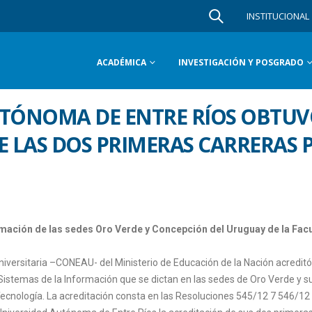
INSTITUCIONAL
ACADÉMICA
INVESTIGACIÓN Y POSGRADO
UTÓNOMA DE ENTRE RÍOS OBTU
E LAS DOS PRIMERAS CARRERAS 
ormación de las sedes Oro Verde y Concepción del Uruguay de la Fac
niversitaria –CONEAU- del Ministerio de Educación de la Nación acreditó
 Sistemas de la Información que se dictan en las sedes de Oro Verde y 
Tecnología. La acreditación consta en las Resoluciones 545/12 7 546/12 