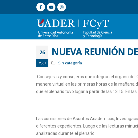
NUEVA REUNIÓN DEL
26
Ago
Sin categoría
Consejeras y consejeros que integran el órgano del Co
manera virtual en las primeras horas de la mañana d
que el plenario tuvo lugar a partir de las 13:15. En 
Las comisiones de Asuntos Académicos, Investigació
diferentes expedientes. Luego de las lecturas minuc
analizadas durante el plenario.