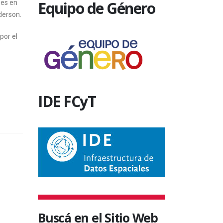
Equipo de Género
mes en
derson.
por el
IDE FCyT
SIN CATEGORÍA
SIN CATEGO
SE REALIZÓ EL VIERNES
VALORA
EL ACTO DE COLACION
DEL CO
Buscá en el Sitio Web