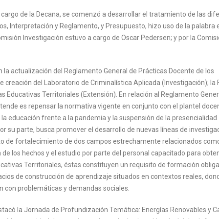
a cargo de la Decana, se comenzó a desarrollar el tratamiento de las dif
, Interpretación y Reglamento, y Presupuesto, hizo uso de la palabra e
Comisión Investigación estuvo a cargo de Oscar Pedersen; y por la Comis
 la actualización del Reglamento General de Prácticas Docente de los
reación del Laboratorio de Criminalística Aplicada (Investigación); la 
as Educativas Territoriales (Extensión). En relación al Reglamento Gener
etende es repensar la normativa vigente en conjunto con el plantel doce
 la educación frente a la pandemia y la suspensión de la presencialidad.
por su parte, busca promover el desarrollo de nuevas líneas de investiga
mbito de fortalecimiento de dos campos estrechamente relacionados com
 de los hechos y el estudio por parte del personal capacitado para obte
cativas Territoriales, éstas constituyen un requisito de formación obliga
acios de construcción de aprendizaje situados en contextos reales, don
ón con problemáticas y demandas sociales.
 destacó la Jornada de Profundización Temática: Energías Renovables y 