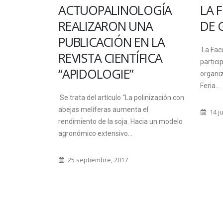
A DEL
ACTUOPALINOLOGÍA
LA 
AGMA
REALIZARON UNA
DE 
PUBLICACIÓN EN LA
ostularse a la
La Facu
REVISTA CIENTÍFICA
ma MAGMA,
partici
“APIDOLOGIE”
asta el
organiz
Feria...
Se trata del artículo “La polinización con
abejas melíferas aumenta el
14 ju
rendimiento de la soja. Hacia un modelo
agronómico extensivo...
25 septiembre, 2017