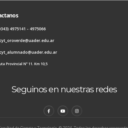
actanos
0343) 4975141 - 4975066
cyt_oroverde@uader.edu.ar
cyt_alumnado@uader.edu.ar
uta Provincial Nº 11. Km 10,5
Seguinos en nuestras redes