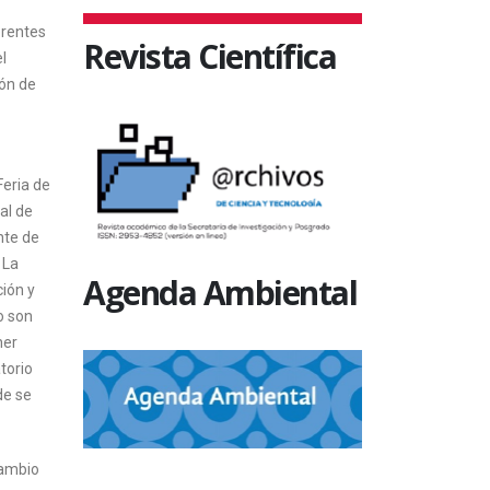
erentes
Revista Científica
l
ión de
Feria de
al de
nte de
 La
Agenda Ambiental
ción y
o son
ner
torio
de se
Cambio