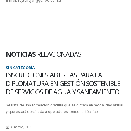
E-mail: fcytchajari@yahoo.com.ar
NOTICIAS
RELACIONADAS
SIN CATEGORÍA
BIERTAS PARA LA
SE AVANZÓ EN LA 
 GESTIÓN SOSTENIBLE
50% DE LOS CONC
 AGUA Y SANEAMIENTO
QUE LA FACULTAD 
uita que se dictará en modalidad virtual
El Decano Normalizador Lic. No
dores, personal técnico...
estado de concursos ordinarios 
12 junio, 2012