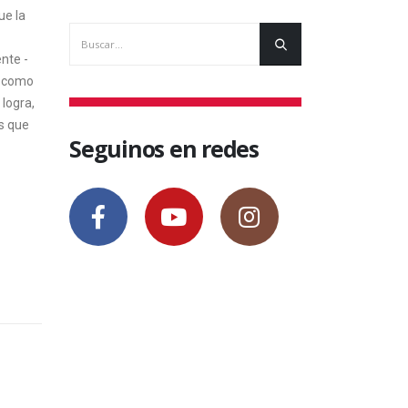
ue la
nte -
n como
 logra,
ás que
Seguinos en redes