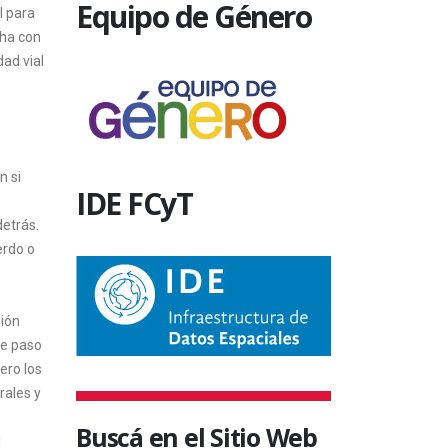
Equipo de Género
l para
cha con
dad vial
n si
IDE FCyT
detrás.
erdo o
sión
de paso
ero los
rales y
Buscá en el Sitio Web
l