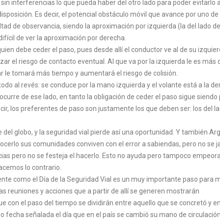
 sin interferencias lo que pueda haber del otro lado para poder evitarlo 
sposición. Es decir, el potencial obstáculo móvil que avance por uno de 
ultad de observancia, siendo la aproximación por izquierda (la del lado de
ifícil de ver la aproximación por derecha.
uien debe ceder el paso, pues desde allí el conductor ve al de su izquie
ar el riesgo de contacto eventual. Al que va por la izquierda le es más di
ar le tomará más tiempo y aumentará el riesgo de colisión.
todo al revés: se conduce por la mano izquierda y el volante está a la d
ocurre de ese lado, en tanto la obligación de ceder el paso sigue siendo
cir, los preferentes de paso son justamente los que deben ser: los del l
e del globo, y la seguridad vial pierde así una oportunidad. Y también Ar
nocerlo sus comunidades conviven con el error a sabiendas, pero no se j
ncias pero no se festeja el hacerlo. Esto no ayuda pero tampoco empeora
hacemos lo contrario.
nte como el Día de la Seguridad Vial es un muy importante paso para 
Las reuniones y acciones que a partir de allí se generen mostrarán
ue con el paso del tiempo se dividirán entre aquello que se concretó y e
o fecha señalada el día que en el país se cambió su mano de circulació