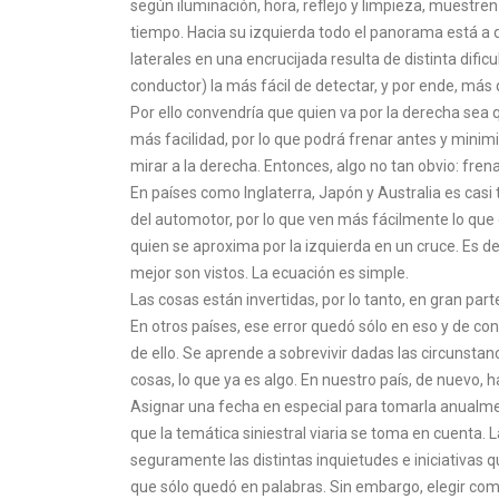
según iluminación, hora, reflejo y limpieza, muestren
tiempo. Hacia su izquierda todo el panorama está a di
laterales en una encrucijada resulta de distinta dific
conductor) la más fácil de detectar, y por ende, más d
Por ello convendría que quien va por la derecha sea q
más facilidad, por lo que podrá frenar antes y minimiz
mirar a la derecha. Entonces, algo no tan obvio: fren
En países como Inglaterra, Japón y Australia es casi 
del automotor, por lo que ven más fácilmente lo que 
quien se aproxima por la izquierda en un cruce. Es de
mejor son vistos. La ecuación es simple.
Las cosas están invertidas, por lo tanto, en gran part
En otros países, ese error quedó sólo en eso y de co
de ello. Se aprende a sobrevivir dadas las circunsta
cosas, lo que ya es algo. En nuestro país, de nuevo, 
Asignar una fecha en especial para tomarla anualme
que la temática siniestral viaria se toma en cuenta. 
seguramente las distintas inquietudes e iniciativas q
que sólo quedó en palabras. Sin embargo, elegir com