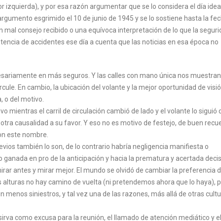
r izquierda), y por esa razón argumentar que se lo considera el día idea
l argumento esgrimido el 10 de junio de 1945 y se lo sostiene hasta la fe
 mal consejo recibido o una equívoca interpretación de lo que la seguri
xistencia de accidentes ese día a cuenta que las noticias en esa época no
ecesariamente en más seguros. Y las calles con mano única nos muestran
ircule. En cambio, la ubicación del volante y la mejor oportunidad de visió
, o del motivo.
 mientras el carril de circulación cambió de lado y el volante lo siguió 
iene otra causalidad a su favor. Y eso no es motivo de festejo, de buen recu
con este nombre.
revios también lo son, de lo contrario habría negligencia manifiesta o
o ganada en pro de la anticipación y hacia la prematura y acertada deci
mirar antes y mirar mejor. El mundo se olvidó de cambiar la preferencia 
s alturas no hay camino de vuelta (ni pretendemos ahora que lo haya), p
n menos siniestros, y tal vez una de las razones, más allá de otras cultu
irva como excusa para la reunión, el llamado de atención mediático y e