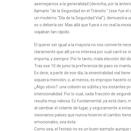
asemejarnos a la generalidad (derecha, por la anterio
llamarlo "de la Seguridad en el Tránsito " (ese fue e
un moderno "Día de la Seguridad Vial"), demuestra un
es o debería ser. Mas allá que fuera o no real la ine
viajaban tan rápido.
El querer ser igual a la mayoría no nos convierte n
claramente que allí ya no interesa por cual carril se c
importa, y siempre. Por lo tanto, mala elección del día
Tras ese 10 de junio la preferencia de paso se mantuvo
Es decir, a partir de ese día, la siniestralidad vial t
siquiera mención, o, al menos, es impropio hacerlo 
¿Algo obvio?: una colisión es súbita y los instantes p
intencionalidad. Por lo cual, cada fracción de segund
resulta muy valiosa. Es fundamental, ya está claro, 
al cambiar el volante de lugar, y seguramente a esta
visionarios países que nunca hicieron el cambio tiene
emocionales, sea ésta.
Como sea, el festejo no es un buen ejemplo aunque s