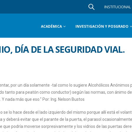
INSTITUCIONAL
ACADÉMICA
INVESTIGACIÓN Y POSGRADO
IO, DÍA DE LA SEGURIDAD VIAL.
ntar, por un día solamente -tal como lo sugiere Alcohólicos Anónimos 
álido tanto para peatón como conductor) según las normas, con ánimo de
o. Y nada más que eso." Por: Ing. Nelson Bustos
e lo hace desde el lado izquierdo del mismo porque allí está el volant
a y deberá evitar que el parante de la puerta, el parasol ocasionalmente
te que podría moverse sorpresivamente y los vidrios de las puertas der