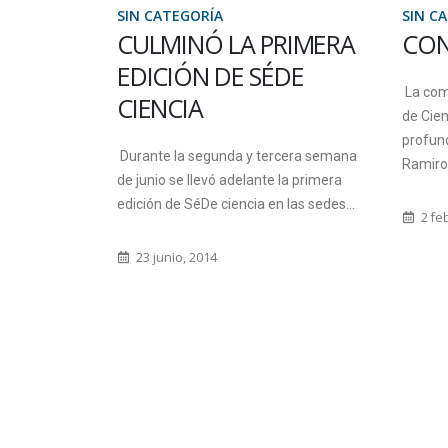
SIN CATEGORÍA
SIN C
RIMERA
CONDOLENCIAS
SE 
DE
FCY
La comunidad educativa de la Facultad
CHA
de Ciencia y Tecnología participa con
CRI
profundo dolor el fallecimiento de
cera semana
ACC
Ramiro Maradey, compañero...
la primera
las sedes...
2 febrero, 2018
Se real
para es
egresad
Criminal
27 s