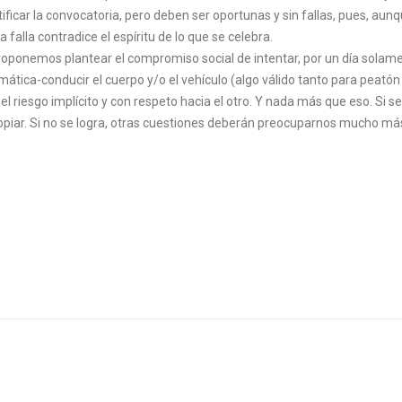
ficar la convocatoria, pero deben ser oportunas y sin fallas, pues, aunq
 falla contradice el espíritu de lo que se celebra.
proponemos plantear el compromiso social de intentar, por un día solame
mática-conducir el cuerpo y/o el vehículo (algo válido tanto para peató
riesgo implícito y con respeto hacia el otro. Y nada más que eso. Si se
 copiar. Si no se logra, otras cuestiones deberán preocuparnos mucho m