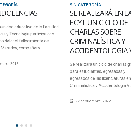
ATEGORÍA
SIN CATEGORÍA
REALIZARÁ EN LA
11 de septiembre: D
T UN CICLO DE
del Docente
RLAS SOBRE
Universitario
MINALÍSTICA Y
El 11 de septiembre se ha declar
IDENTOLOGÍA VIAL
como jornada no laborable en el
de la Universidad, según Ordena
izará un ciclo de charlas gratuitas
N°003-06,...
tudiantes, egresadas y
os de las licenciaturas en
10 septiembre, 2009
ística y Accidentología Vial,...
eptiembre, 2022