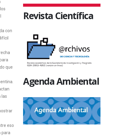
a
los
Revista Científica
l
rda con
fícil
erecha
 para
ado que
Agenda Ambiental
gentina.
actan
 las
mostrar
ntre eso
n para