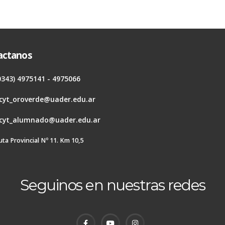
actanos
0343) 4975141 - 4975066
cyt_oroverde@uader.edu.ar
cyt_alumnado@uader.edu.ar
uta Provincial Nº 11. Km 10,5
Seguinos en nuestras redes