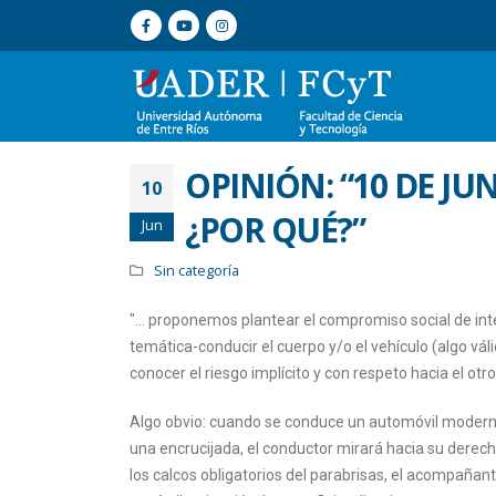
OPINIÓN: “10 DE JUN
10
¿POR QUÉ?”
Jun
Sin categoría
"… proponemos plantear el compromiso social de inte
temática-conducir el cuerpo y/o el vehículo (algo v
conocer el riesgo implícito y con respeto hacia el otr
Algo obvio: cuando se conduce un automóvil moderno s
una encrucijada, el conductor mirará hacia su derech
los calcos obligatorios del parabrisas, el acompañan