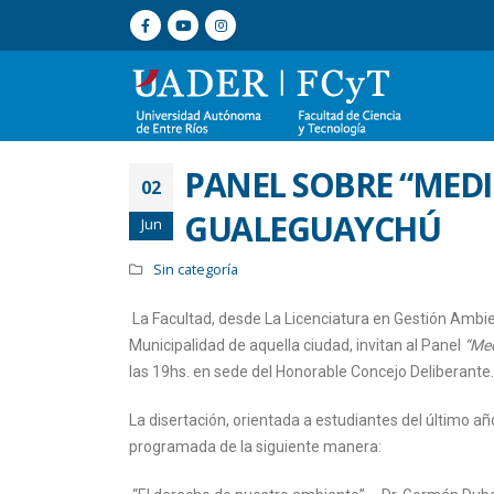
PANEL SOBRE “MEDI
02
GUALEGUAYCHÚ
Jun
Sin categoría
La Facultad, desde La Licenciatura en Gestión Ambie
Municipalidad de aquella ciudad, invitan al Panel
“Med
las 19hs. en sede del Honorable Concejo Deliberante.
La disertación, orientada a estudiantes del último año
programada de la siguiente manera: