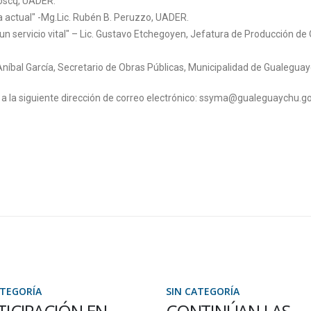
oscq, UADER.
a actual" -Mg.Lic. Rubén B. Peruzzo, UADER.
un servicio vital" – Lic. Gustavo Etchegoyen, Jefatura de Producción de
Aníbal García, Secretario de Obras Públicas, Municipalidad de Gualeguay
a la siguiente dirección de correo electrónico: ssyma@gualeguaychu.go
ATEGORÍA
SIN CATEGORÍA