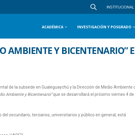
INSTITUCIONAL
ACADÉMICA
INVESTIGACIÓN Y POSGRADO
O AMBIENTE Y BICENTENARIO” 
ntal de la subsede en Gualeguaychú y la Dirección de Medio Ambiente d
io Ambiente y Bicentenario”
que se desarrollará el próximo viernes 4 de 
 del secundario, terciarios, universitarios y público en general, está