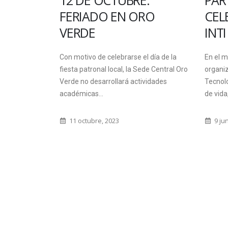
 SERÁ LA
12 DE OCTUBRE:
PAR
DINARIA
FERIADO EN ORO
CEL
VERDE
INTI
LA SEDE
Con motivo de celebrarse el día de la
En el m
EL
fiesta patronal local, la Sede Central Oro
organiz
Verde no desarrollará actividades
Tecnolo
académicas...
de vida,
reunión
tivo, en esta
11 octubre, 2023
9 jun
ede...