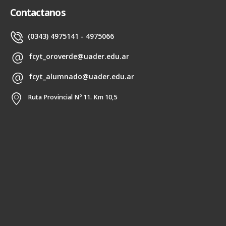
Contactanos
(0343) 4975141 - 4975066
fcyt_oroverde@uader.edu.ar
fcyt_alumnado@uader.edu.ar
Ruta Provincial Nº 11. Km 10,5