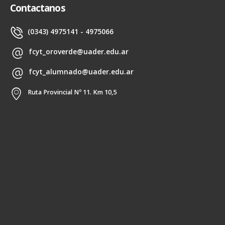
Contactanos
(0343) 4975141 - 4975066
fcyt_oroverde@uader.edu.ar
fcyt_alumnado@uader.edu.ar
Ruta Provincial Nº 11. Km 10,5