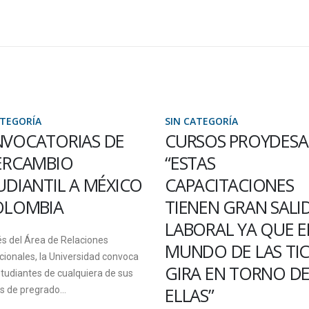
SIN CATEGORÍA
SIN CATEGORÍA
CURSOS PROYDESA:
CONVOCATOR
“ESTAS
“CIENCIA Y
CAPACITACIONES
TECNOLOGÍ
TIENEN GRAN SALIDA
EL HAMBRE”
LABORAL YA QUE EL
El Estado Nacional, a t
MUNDO DE LAS TICS
Ministerio de Ciencia, 
GIRA EN TORNO DE
Innovación, junto al Mi
ELLAS”
Desarrollo Social y el...