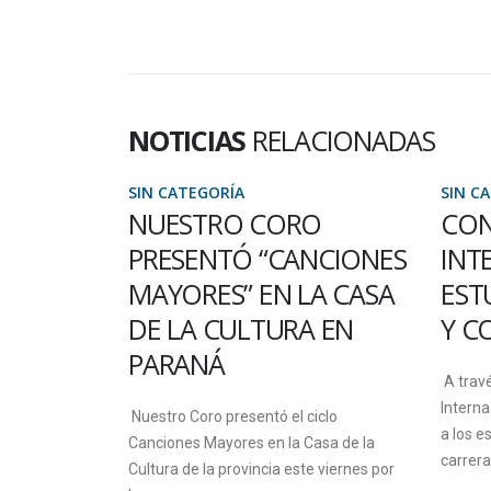
NOTICIAS
RELACIONADAS
A
SIN CATEGORÍA
O CORO
CONVOCATORIAS DE
Ó “CANCIONES
INTERCAMBIO
” EN LA CASA
ESTUDIANTIL A MÉXICO
ULTURA EN
Y COLOMBIA
A través del Área de Relaciones
Internacionales, la Universidad convoca
esentó el ciclo
a los estudiantes de cualquiera de sus
es en la Casa de la
carreras de pregrado...
ovincia este viernes por