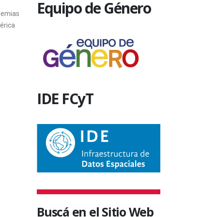
Equipo de Género
en l
El Laboratorio de Actuopalinología
brindó información, a alumnos de
escuelas primarias y secundarias, sobre
el análisis palinológico y caracterización
por...
30 septiembre, 2016
IDE FCyT
Buscá en el Sitio Web