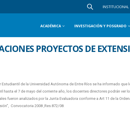
INSTITUCIONAL
ACADÉMICA
INVESTIGACIÓN Y POSGRADO
ACIONES PROYECTOS DE EXTENS
ar Estudiantil de la Universidad Autónoma de Entre Ríos se ha informado que l
bril hasta el 7 de mayo del corriente año, los docentes directores podrán ver l
ales fueron analizados por la Junta Evaluadora conforme a Art 11 de la Orde
sión", Convocatoria 2008 ,Res.872/08.