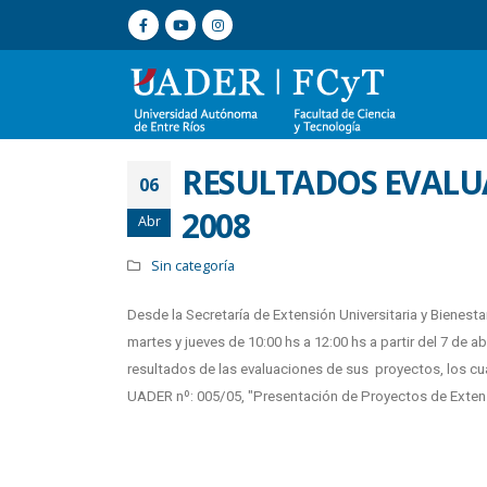
RESULTADOS EVALU
06
2008
Abr
Sin categoría
Desde la Secretaría de Extensión Universitaria y Bienest
martes y jueves de 10:00 hs a 12:00 hs a partir del 7 de a
resultados de las evaluaciones de sus proyectos, los cu
UADER nº: 005/05, "Presentación de Proyectos de Exten