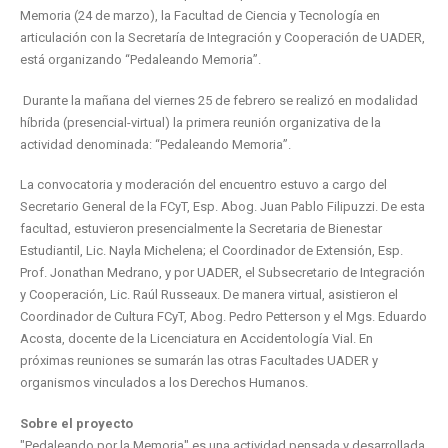
Memoria (24 de marzo), la Facultad de Ciencia y Tecnología en
articulación con la Secretaría de Integración y Cooperación de UADER,
está organizando “Pedaleando Memoria”.
Durante la mañana del viernes 25 de febrero se realizó en modalidad
híbrida (presencial-virtual) la primera reunión organizativa de la
actividad denominada: “Pedaleando Memoria”.
La convocatoria y moderación del encuentro estuvo a cargo del
Secretario General de la FCyT, Esp. Abog. Juan Pablo Filipuzzi. De esta
facultad, estuvieron presencialmente la Secretaria de Bienestar
Estudiantil, Lic. Nayla Michelena; el Coordinador de Extensión, Esp.
Prof. Jonathan Medrano, y por UADER, el Subsecretario de Integración
y Cooperación, Lic. Raúl Russeaux. De manera virtual, asistieron el
Coordinador de Cultura FCyT, Abog. Pedro Petterson y el Mgs. Eduardo
Acosta, docente de la Licenciatura en Accidentología Vial. En
próximas reuniones se sumarán las otras Facultades UADER y
organismos vinculados a los Derechos Humanos.
Sobre el proyecto
"Pedaleando por la Memoria" es una actividad pensada y desarrollada