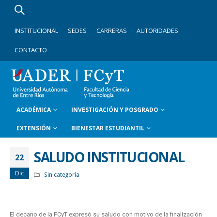
INSTITUCIONAL
SEDES
CARRERAS
AUTORIDADES
CONTACTO
ACADÉMICA
INVESTIGACIÓN Y POSGRADO
EXTENSIÓN
BIENESTAR ESTUDIANTIL
SALUDO INSTITUCIONAL
22
Dic
Sin categoría
El decano de la FCyT expresó su saludo con motivo de la finalización