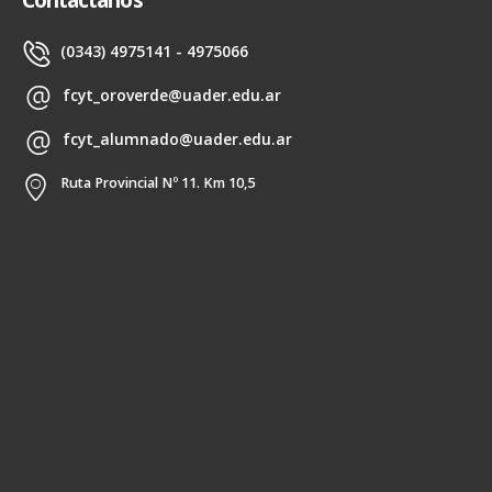
Contactanos
(0343) 4975141 - 4975066
fcyt_oroverde@uader.edu.ar
fcyt_alumnado@uader.edu.ar
Ruta Provincial Nº 11. Km 10,5