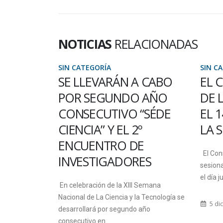
NOTICIAS
RELACIONADAS
SIN CATEGORÍA
SIN C
 CABO
EL CONSEJO DIRECTIVO
LA 
 AÑO
DE LA FCYT SESIONARÁ
Y C
“SÉDE
EL 14 DE DICIEMBRE EN
INT
LA SEDE ORO VERDE
MUJ
E
NUM
El Consejo Directivo de la FCyT
ES
ACT
sesionará la novena Reunión Ordinaria
el día jueves 14 de diciembre de 2017,...
Semana
Con mo
 Tecnología se
Interna
5 diciembre, 2017
año
sus res
provinci