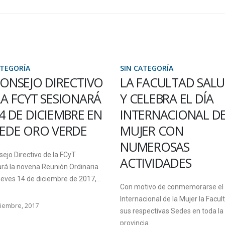
ATEGORÍA
SIN CATEGORÍA
FACULTAD SALUDA
NUEVOS CONSEJER
ELEBRA EL DÍA
ESTUDIANTILES EN 
ERNACIONAL DE LA
FACULTAD
ER CON
La junta electoral proclamó la úni
EROSAS
de candidatos a consejeros
IVIDADES
estudiantiles por el Claustro Estud
para Consejo Directivo. La...
tivo de conmemorarse el Día
cional de la Mujer la Facultad y
17 noviembre, 2015
pectivas Sedes en toda la
a...