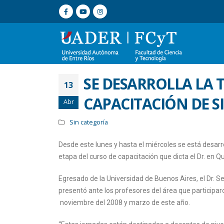
SE DESARROLLA LA 
13
CAPACITACIÓN DE 
Abr
Sin categoría
Desde este lunes y hasta el miércoles se está desarr
etapa del curso de capacitación que dicta el Dr. en Q
Egresado de la Universidad de Buenos Aires, el Dr. 
presentó ante los profesores del área que participar
noviembre del 2008 y marzo de este año.