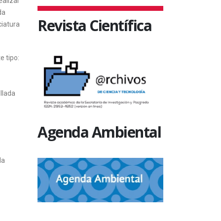
ealizar
da
Revista Científica
ciatura
e tipo:
llada
Agenda Ambiental
la