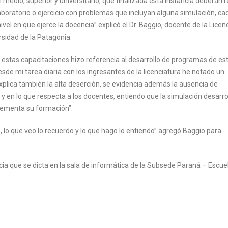
medio, superior y universitario, que finalizada esta instancia deberán r
boratorio o ejercicio con problemas que incluyan alguna simulación, ca
ivel en que ejerce la docencia” explicó el Dr. Baggio, docente de la Licen
rsidad de la Patagonia.
estas capacitaciones hizo referencia al desarrollo de programas de est
esde mi tarea diaria con los ingresantes de la licenciatura he notado un
xplica también la alta deserción, se evidencia además la ausencia de
y en lo que respecta a los docentes, entiendo que la simulación desarro
lementa su formación”.
o, lo que veo lo recuerdo y lo que hago lo entiendo” agregó Baggio para
ia que se dicta en la sala de informática de la Subsede Paraná – Escue