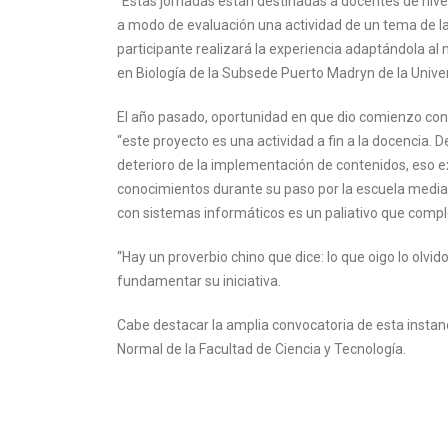
“Estas jornadas están destinadas a docentes de nivel 
a modo de evaluación una actividad de un tema de la
participante realizará la experiencia adaptándola al n
en Biología de la Subsede Puerto Madryn de la Unive
El año pasado, oportunidad en que dio comienzo con 
“este proyecto es una actividad a fin a la docencia. D
deterioro de la implementación de contenidos, eso e
conocimientos durante su paso por la escuela media 
con sistemas informáticos es un paliativo que comp
“Hay un proverbio chino que dice: lo que oigo lo olvid
fundamentar su iniciativa.
Cabe destacar la amplia convocatoria de esta instanc
Normal de la Facultad de Ciencia y Tecnología.