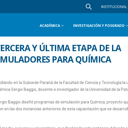
INSTITUCIONAL
ACADÉMICA
INVESTIGACIÓN Y POSGRADO
TERCERA Y ÚLTIMA ETAPA DE LA
SIMULADORES PARA QUÍMICA
ollando en la Subsede Paraná de la Facultad de Ciencia y Tecnología la 
uímica Sergio Baggio, docente e investigador de la Universidad de la Pat
Sergio Baggio diseñó programas de simulación para Química, proyecto q
on en las dos instancias anteriores de esta capacitación que se desarrol