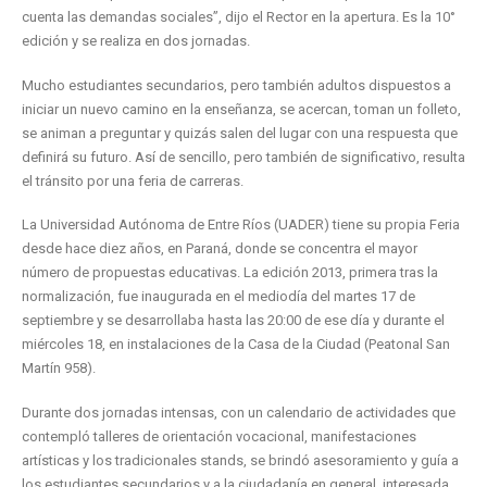
cuenta las demandas sociales”, dijo el Rector en la apertura. Es la 10°
edición y se realiza en dos jornadas.
Mucho estudiantes secundarios, pero también adultos dispuestos a
iniciar un nuevo camino en la enseñanza, se acercan, toman un folleto,
se animan a preguntar y quizás salen del lugar con una respuesta que
definirá su futuro. Así de sencillo, pero también de significativo, resulta
el tránsito por una feria de carreras.
La Universidad Autónoma de Entre Ríos (UADER) tiene su propia Feria
desde hace diez años, en Paraná, donde se concentra el mayor
número de propuestas educativas. La edición 2013, primera tras la
normalización, fue inaugurada en el mediodía del martes 17 de
septiembre y se desarrollaba hasta las 20:00 de ese día y durante el
miércoles 18, en instalaciones de la Casa de la Ciudad (Peatonal San
Martín 958).
Durante dos jornadas intensas, con un calendario de actividades que
contempló talleres de orientación vocacional, manifestaciones
artísticas y los tradicionales stands, se brindó asesoramiento y guía a
los estudiantes secundarios y a la ciudadanía en general, interesada