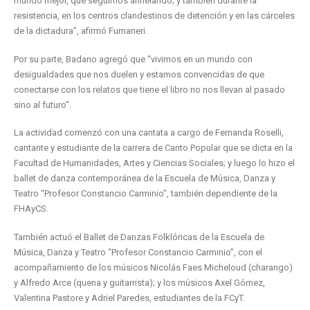
mundo mejor, que seguimos anhelando; y también durante la
resistencia, en los centros clandestinos de detención y en las cárceles
de la dictadura”, afirmó Fumaneri.
Por su parte, Badano agregó que “vivimos en un mundo con
desigualdades que nos duelen y estamos convencidas de que
conectarse con los relatos que tiene el libro no nos llevan al pasado
sino al futuro”.
La actividad comenzó con una cantata a cargo de Fernanda Roselli,
cantante y estudiante de la carrera de Canto Popular que se dicta en la
Facultad de Humanidades, Artes y Ciencias Sociales; y luego lo hizo el
ballet de danza contemporánea de la Escuela de Música, Danza y
Teatro “Profesor Constancio Carminio”, también dependiente de la
FHAyCS.
También actuó el Ballet de Danzas Folklóricas de la Escuela de
Música, Danza y Teatro “Profesor Constancio Carminio”, con el
acompañamiento de los músicos Nicolás Faes Micheloud (charango)
y Alfredo Arce (quena y guitarrista); y los músicos Axel Gómez,
Valentina Pastore y Adriel Paredes, estudiantes de la FCyT.