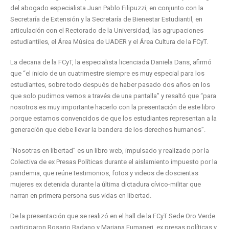
del abogado especialista Juan Pablo Filipuzzi, en conjunto con la
Secretaría de Extensión y la Secretaría de Bienestar Estudiantil, en
articulación con el Rectorado de la Universidad, las agrupaciones
estudiantiles, el Área Música de UADER y el Área Cultura de la FCyT.
La decana de la FCyT, la especialista licenciada Daniela Dans, afirmó
que “el inicio de un cuatrimestre siempre es muy especial para los
estudiantes, sobre todo después de haber pasado dos años en los
que solo pudimos vernos a través de una pantalla” y resaltó que “para
nosotros es muy importante hacerlo con la presentación de este libro
porque estamos convencidos de que los estudiantes representan a la
generación que debe llevar la bandera de los derechos humanos”.
“Nosotras en libertad” es un libro web, impulsado y realizado por la
Colectiva de ex Presas Políticas durante el aislamiento impuesto por la
pandemia, que reúne testimonios, fotos y videos de doscientas
mujeres ex detenida durante la última dictadura cívico-militar que
narran en primera persona sus vidas en libertad.
De la presentación que se realizó en el hall de la FCyT Sede Oro Verde
participaron Rosario Badano y Mariana Fumaneri, ex presas políticas y