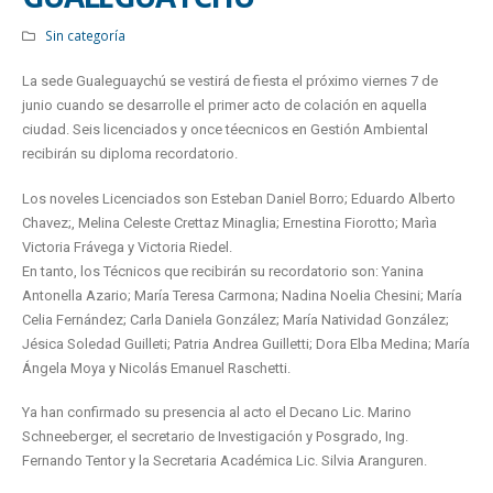
Sin categoría
La sede Gualeguaychú se vestirá de fiesta el próximo viernes 7 de
junio cuando se desarrolle el primer acto de colación en aquella
ciudad. Seis licenciados y once téecnicos en Gestión Ambiental
recibirán su diploma recordatorio.
Los noveles Licenciados son Esteban Daniel Borro; Eduardo Alberto
Chavez;, Melina Celeste Crettaz Minaglia; Ernestina Fiorotto; Marìa
Victoria Frávega y Victoria Riedel.
En tanto, los Técnicos que recibirán su recordatorio son: Yanina
Antonella Azario; María Teresa Carmona; Nadina Noelia Chesini; María
Celia Fernández; Carla Daniela González; María Natividad González;
Jésica Soledad Guilleti; Patria Andrea Guilletti; Dora Elba Medina; María
Ángela Moya y Nicolás Emanuel Raschetti.
Ya han confirmado su presencia al acto el Decano Lic. Marino
Schneeberger, el secretario de Investigación y Posgrado, Ing.
Fernando Tentor y la Secretaria Académica Lic. Silvia Aranguren.