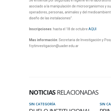
Se entiende por seguridad e higiene en el laboratori
asociado a la manipulación de microorganismos y sus
operadores, personas, animales y del medioambiente.
diseño de las instalaciones”.
Inscripciones
: hasta el 18 de octubre
AQUI
Mas información
: Secretaria de Investigación y P
fcytinvestigacion@uader.edu.ar
NOTICIAS
RELACIONADAS
SIN CATEGORÍA
SIN C