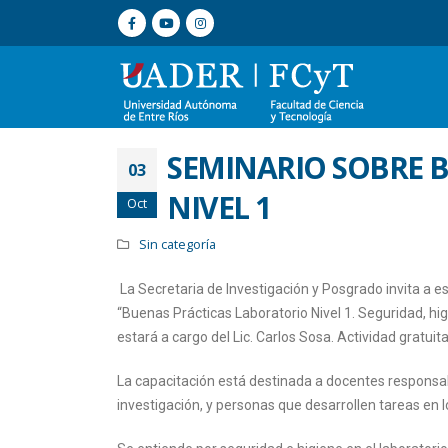
SEMINARIO SOBRE 
03
NIVEL 1
Oct
Sin categoría
La Secretaria de Investigación y Posgrado invita a e
“Buenas Prácticas Laboratorio Nivel 1. Seguridad, higi
estará a cargo del Lic. Carlos Sosa. Actividad gratuit
La capacitación está destinada a docentes responsabl
investigación, y personas que desarrollen tareas en l