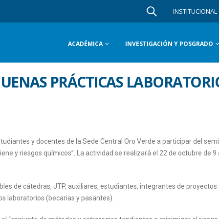
INSTITUCIONAL
ACADÉMICA
INVESTIGACIÓN Y POSGRADO
BUENAS PRÁCTICAS LABORATORI
studiantes y docentes de la Sede Central Oro Verde a participar del sem
ene y riesgos químicos”. La actividad se realizará el 22 de octubre de 9 
a
es de cátedras, JTP, auxiliares, estudiantes, integrantes de proyectos
os laboratorios (becarias y pasantes).