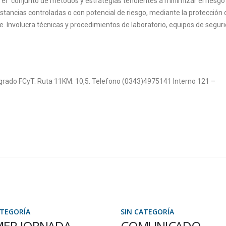
o el “conjunto de métodos y estrategias tendientes a minimizar el riesgo
tancias controladas o con potencial de riesgo, mediante la protección 
 Involucra técnicas y procedimientos de laboratorio, equipos de seguri
osgrado FCyT. Ruta 11KM. 10,5. Telefono (0343)4975141 Interno 121 –
ATEGORÍA
SIN CATEGORÍA