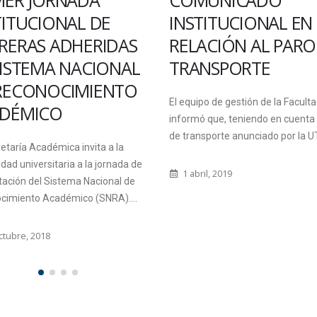
MUNICADO
DIEZ DOCENTES DE
TITUCIONAL EN
CIENCIA Y TECNOL
ACIÓN AL PARO DE
SERÁN
NSPORTE
CATEGORIZADOS
po de gestión de la Facultad
Segun lo informado desde Secre
 que, teniendo en cuenta el paro
Acádemica, fueron 14 los docen
sporte anunciado por la UTA...
inscriptos para la categorización,
habiéndose detectado 4 docent
contaban...
il, 2019
7 agosto, 2012