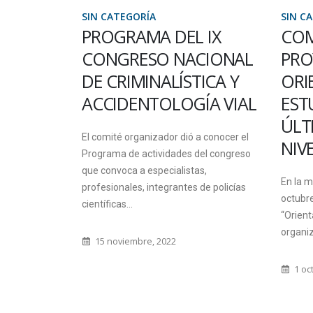
SIN CATEGORÍA
SIN C
PROGRAMA DEL IX
COM
CONGRESO NACIONAL
PRO
S
DE CRIMINALÍSTICA Y
ORI
ARIOS
ACCIDENTOLOGÍA VIAL
EST
AR EL
ÚLT
El comité organizador dió a conocer el
NIV
Programa de actividades del congreso
N DE
que convoca a especialistas,
En la m
profesionales, integrantes de policías
octubre
científicas...
“Orient
organiza
15 noviembre, 2022
l 6 de junio
, las
1 oc
y
tos...