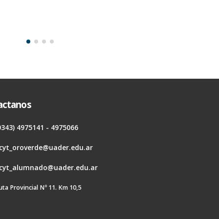
actanos
0343) 4975141 - 4975066
cyt_oroverde@uader.edu.ar
cyt_alumnado@uader.edu.ar
uta Provincial Nº 11. Km 10,5