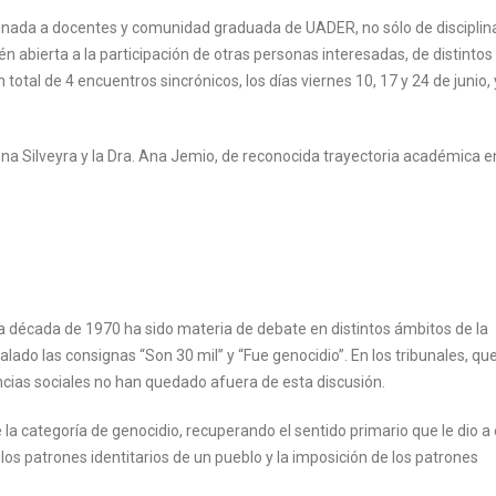
tinada a docentes y comunidad graduada de UADER, no sólo de disciplin
én abierta a la participación de otras personas interesadas, de distintos
total de 4 encuentros sincrónicos, los días viernes 10, 17 y 24 de junio, 
ena Silveyra y la Dra. Ana Jemio, de reconocida trayectoria académica e
la década de 1970 ha sido materia de debate en distintos ámbitos de la
alado las consignas “Son 30 mil” y “Fue genocidio”. En los tribunales, que
ncias sociales no han quedado afuera de esta discusión.
la categoría de genocidio, recuperando el sentido primario que le dio a
los patrones identitarios de un pueblo y la imposición de los patrones