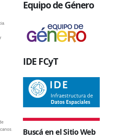
Equipo de Género
ia.
r
IDE FCyT
de
Buscá en el Sitio Web
icanos.