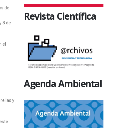
as de
Revista Científica
y 8 de
n el
Agenda Ambiental
rellas y
 este