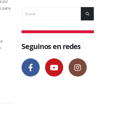
a por
o para
ña
Seguinos en redes
o