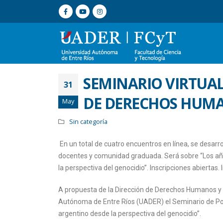
SEMINARIO VIRTUA
31
DE DERECHOS HUM
May
Sin categoría
En un total de cuatro encuentros en línea, se desar
docentes y comunidad graduada. Será sobre “Los año
la perspectiva del genocidio”. Inscripciones abiertas. I
A propuesta de la Dirección de Derechos Humanos y P
Autónoma de Entre Ríos (UADER) el Seminario de Pos
argentino desde la perspectiva del genocidio”.