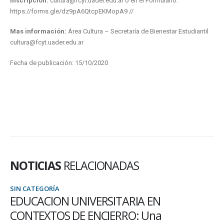
Inscripción:
cultura@fcyt.uader.edu.ar o en el Formulario:
https://forms.gle/dz9pA6QtcpEKMopA9 //
Mas información:
Área Cultura – Secretaría de Bienestar Estudiantil
cultura@fcyt.uader.edu.ar
Fecha de publicación: 15/10/2020
NOTICIAS
RELACIONADAS
SIN CATEGORÍA
EDUCACION UNIVERSITARIA EN
CONTEXTOS DE ENCIERRO: Una