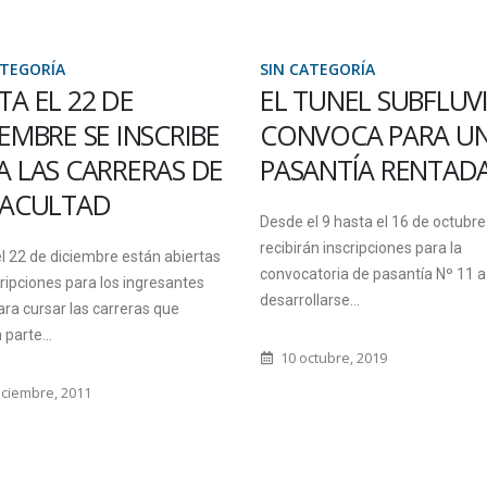
ATEGORÍA
SIN CATEGORÍA
TUNEL SUBFLUVIAL
ELECCIONES DE
VOCA PARA UNA
DIRECTORES Y
ANTÍA RENTADA
CONSEJOS DE CAR
O CONSEJO ASESO
l 9 hasta el 16 de octubre se
án inscripciones para la
La Junta Electoral puso a disposic
toria de pasantía Nº 11 a
modelos de listas, avales y carta
larse...
aceptación correspondientes a l
claustros: docentes,...
ctubre, 2019
8 febrero, 2018