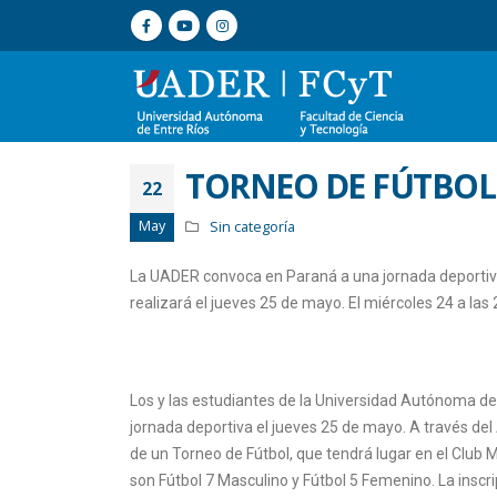
TORNEO DE FÚTBOL
22
May
Sin categoría
La UADER convoca en Paraná a una jornada deportiva
realizará el jueves 25 de mayo. El miércoles 24 a las 
Los y las estudiantes de la Universidad Autónoma d
jornada deportiva el jueves 25 de mayo. A través del Á
de un Torneo de Fútbol, que tendrá lugar en el Club 
son Fútbol 7 Masculino y Fútbol 5 Femenino. La inscri