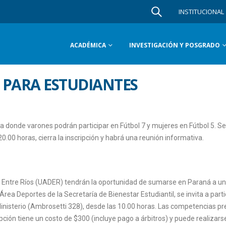
INSTITUCIONAL
ACADÉMICA
INVESTIGACIÓN Y POSGRADO
 PARA ESTUDIANTES
 donde varones podrán participar en Fútbol 7 y mujeres en Fútbol 5. Se
20.00 horas, cierra la inscripción y habrá una reunión informativa.
e Entre Ríos (UADER) tendrán la oportunidad de sumarse en Paraná a u
rea Deportes de la Secretaría de Bienestar Estudiantil, se invita a parti
Ministerio (Ambrosetti 328), desde las 10.00 horas. Las competencias pr
pción tiene un costo de $300 (incluye pago a árbitros) y puede realizars