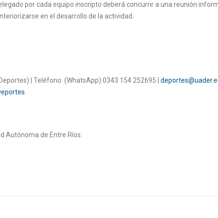
 delegado por cada equipo inscripto deberá concurrir a una reunión infor
eriorizarse en el desarrollo de la actividad.
 Deportes) | Teléfono: (WhatsApp) 0343 154 252695 |
deportes@uader.e
eportes
.
ad Autónoma de Entre Ríos.