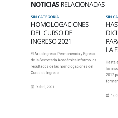
NOTICIAS
RELACIONADAS
SIN CATEGORÍA
SIN C
ONES
HASTA EL 22 DE
EL 
DICIEMBRE SE INSCRIBE
CON
PARA LAS CARRERAS DE
PAS
LA FACULTAD
cia y Egreso,
Desde e
a informó los
recibir
Hasta el 22 de diciembre están abiertas
aciones del
convoca
las inscripciones para los ingresantes
desarrol
2012 para cursar las carreras que
forman parte...
10 o
12 diciembre, 2011