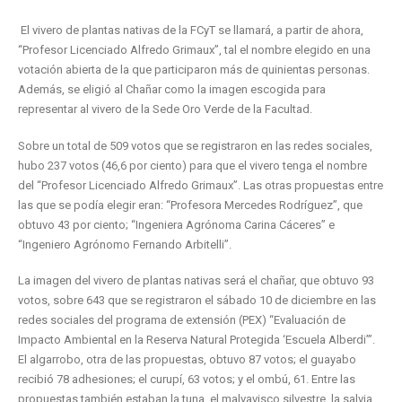
El vivero de plantas nativas de la FCyT se llamará, a partir de ahora,
“Profesor Licenciado Alfredo Grimaux”, tal el nombre elegido en una
votación abierta de la que participaron más de quinientas personas.
Además, se eligió al Chañar como la imagen escogida para
representar al vivero de la Sede Oro Verde de la Facultad.
Sobre un total de 509 votos que se registraron en las redes sociales,
hubo 237 votos (46,6 por ciento) para que el vivero tenga el nombre
del “Profesor Licenciado Alfredo Grimaux”. Las otras propuestas entre
las que se podía elegir eran: “Profesora Mercedes Rodríguez”, que
obtuvo 43 por ciento; “Ingeniera Agrónoma Carina Cáceres” e
“Ingeniero Agrónomo Fernando Arbitelli”.
La imagen del vivero de plantas nativas será el chañar, que obtuvo 93
votos, sobre 643 que se registraron el sábado 10 de diciembre en las
redes sociales del programa de extensión (PEX) “Evaluación de
Impacto Ambiental en la Reserva Natural Protegida ‘Escuela Alberdi’”.
El algarrobo, otra de las propuestas, obtuvo 87 votos; el guayabo
recibió 78 adhesiones; el curupí, 63 votos; y el ombú, 61. Entre las
propuestas también estaban la tuna, el malvavisco silvestre, la salvia